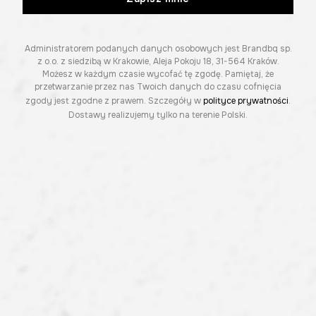
Administratorem podanych danych osobowych jest Brandbq sp.
z o.o. z siedzibą w Krakowie, Aleja Pokoju 18, 31-564 Kraków.
Możesz w każdym czasie wycofać tę zgodę. Pamiętaj, że
przetwarzanie przez nas Twoich danych do czasu cofnięcia
zgody jest zgodne z prawem. Szczegóły w
polityce prywatności
.
Dostawy realizujemy tylko na terenie Polski.