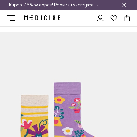
Kupon -15% w appce! Pobierz i skorzystaj »
Darmowa dostawa do salonów
Medicine
Ona
Odzież
Skarpetki