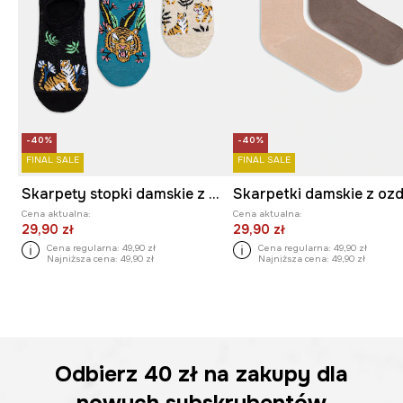
-40%
-40%
FINAL SALE
FINAL SALE
Skarpety stopki damskie z motywem zwierzęcym 3-pack
Cena aktualna:
Cena aktualna:
29,90 zł
29,90 zł
Cena regularna:
49,90 zł
Cena regularna:
49,90 zł
Najniższa cena:
49,90 zł
Najniższa cena:
49,90 zł
Odbierz
40 zł
na zakupy dla
nowych subskrybentów