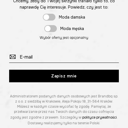
Chcemy, żeby do Twojej skrzynki trafiało tylko to, co
naprawdę Cię interesuje. Powiedz, czy jest to:
Moda damska
Moda męska
Wybór oferty jest opcjonalny
Zapisz mnie
Administratorem podanych danych osobowych jest Brandbq sp.
z o.o. z siedzibą w Krakowie, Aleja Pokoju 18, 31-564 Kraków.
Możesz w każdym czasie wycofać tę zgodę. Pamiętaj, że
przetwarzanie przez nas Twoich danych do czasu cofnięcia
zgody jest zgodne z prawem. Szczegóły w
polityce prywatności
.
Dostawy realizujemy tylko na terenie Polski.