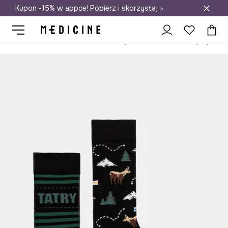
Kupon -15% w appce! Pobierz i skorzystaj »
Darmowa dostawa do salonów
Medicine
On
Odzież
Skarpety