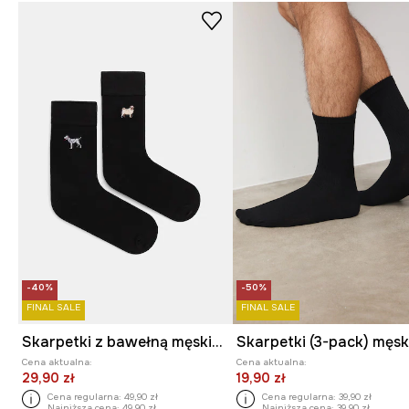
-40%
-50%
FINAL SALE
FINAL SALE
Skarpetki z bawełną męskie z ozdobnym haftem w psy (2-pack)
Cena aktualna:
Cena aktualna:
29,90 zł
19,90 zł
Cena regularna:
49,90 zł
Cena regularna:
39,90 zł
Najniższa cena:
49,90 zł
Najniższa cena:
39,90 zł