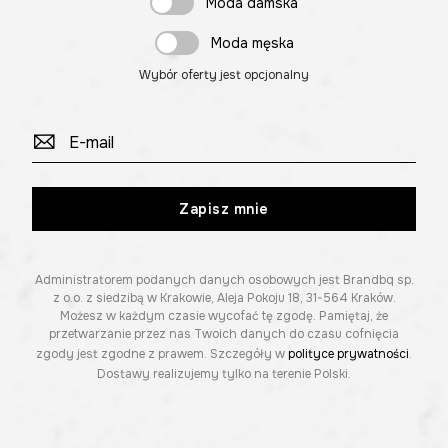
Moda damska
Moda męska
Wybór oferty jest opcjonalny
Zapisz mnie
Administratorem podanych danych osobowych jest Brandbq sp.
z o.o. z siedzibą w Krakowie, Aleja Pokoju 18, 31-564 Kraków.
Możesz w każdym czasie wycofać tę zgodę. Pamiętaj, że
przetwarzanie przez nas Twoich danych do czasu cofnięcia
zgody jest zgodne z prawem. Szczegóły w
polityce prywatności
.
Dostawy realizujemy tylko na terenie Polski.