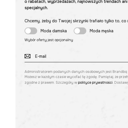
o rabatach, wyprzedażach, najnowszych trendach ani
specjalnych.
Chcemy, żeby do Twojej skrzynki trafiało tylko to, co 
Moda damska
Moda męska
Wybór oferty jest opcjonalny
Administratorem podanych danych osobowych jest Brandbq sp. 
Możesz w każdym czasie wycofać tę zgodę. Pamiętaj, że prze
zgodne z prawem. Szczegóły w
polityce prywatności
. Dostawy