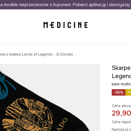
awet w 24h
a modele nieprzecenione z kuponem. Pobierz aplikację i skorzystaj 
Darmowa dostawa do salonów
30 d
Skarpetki z bawełną męskie z kolekcji Lands of Legends – El Dorado (2-pack)
Skarpet
Legend
kolor mult
-50%
F
Cena aktua
29,90
Cena regul
Najniższa c