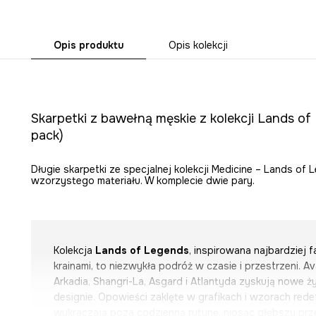
Opis produktu
Opis kolekcji
Skarpetki z bawełną męskie z kolekcji Lands of
pack)
Długie skarpetki ze specjalnej kolekcji Medicine – Lands o
wzorzystego materiału. W komplecie dwie pary.
Kolekcja
Lands of Legends
, inspirowana najbardziej 
krainami, to niezwykła podróż w czasie i przestrzeni. Av
Arkadia, Shangri-La, Asgard i Atlantyda zyskują nowe
designie. Opowieści zaklęte w grafikach i wzorach redef
wykraczają poza codzienną rutynę, niosąc głębszy prz