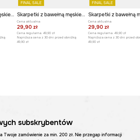
FINAL SALE
FINAL SALE
Skarpetki z bawełną męskie wzorzyste (2-pack)
Skarpetki z bawełną męskie wzorzyste (2-pack)
Cena aktualna:
Cena aktualna:
29,90 zł
29,90 zł
Cena regularna:
49,90 zł
Cena regularna:
49,90 zł
żką:
Najniższa cena z 30 dni przed obniżką:
Najniższa cena z 30 dni przed ob
49,90 zł
49,90 zł
wych subskrybentów
na Twoje zamówienie za min. 200 zł. Nie przegap informacji