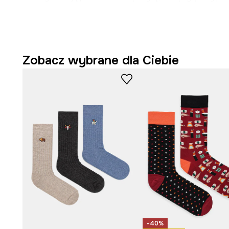
to odpowiedź na rosnącą potrzebę trendów z przesłan
bardziej elitarnych, pełnych znaczeń. T-shirty, sukienki,
kolekcji mają głos, inspirują i pozwalają utożsamiać si
historiami. To coś więcej niż modowy wybór – detale, fakt
pozwolą Ci odkrywać nieznane dotąd oblicza stylu.
Zobacz wybrane dla Ciebie
Oryginalnym dodatkiem do produktów z kolekcji są de
skrywające krótkie ciekawostki o legendach – bo moda to
też wiedza i pasja.
Wzór inspirowany mityczną krainą pełną złota i bogac
- Wyprodukowano w Polsce.
- Liczba par w zestawie: 2.
- Wzorzysta dzianina.
-40%