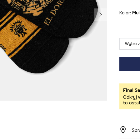
Kolor:
mu
Wybierz
Final Sa
Odkryj w
to osta
Spr