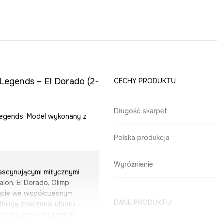
 Legends – El Dorado (2-
CECHY PRODUKTU
Długość skarpet
f Legends. Model wykonany z
Polska produkcja
Wyróżnienie
fascynującymi mitycznymi
alon, El Dorado, Olimp,
 życie we współczesnym
DANE PRODUKTU
iniują znaczenie ubioru –
ekaz. Lands of Legends