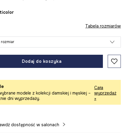
lticolor
Tabela rozmiarów
 rozmiar
Dodaj do koszyka
le
Cała
ybrane modele z kolekcji damskiej i męskiej –
wyprzedaż
tnie dni wyprzedaży.
»
awdź dostępność w salonach