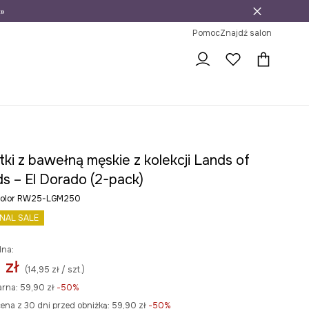
»
ni na zwrot
Pomoc
Znajdź salon
ki z bawełną męskie z kolekcji Lands of
s – El Dorado (2-pack)
icolor RW25-LGM250
INAL SALE
lna:
 zł
(14,95 zł / szt.)
arna:
59,90 zł
-50%
ena z 30 dni przed obniżką:
59,90 zł
 -50%