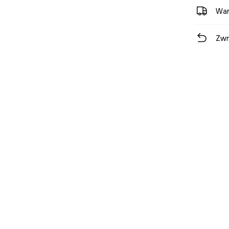
War
Zwr