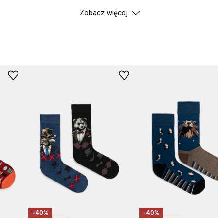
iem; świadomych,
Zobacz więcej
Kolekcja
Land
 bluzy oraz koszule z
ę z przedstawionymi
ury i kolory tej kolekcji
Kolor
ID Produktu
RW25-
dykowane metki
 nie tylko stylizacja, ale
Producent
tw –
El Dorado
.
-40%
-40%