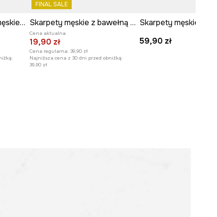
FINAL SALE
Skarpetki z bawełną męskie w bobry (2-pack)
Skarpety męskie z bawełną z motywem zwierzęcym 2-pack
Cena aktualna:
59,90 zł
19,90 zł
Cena regularna:
39,90 zł
niżką:
Najniższa cena z 30 dni przed obniżką:
39,90 zł