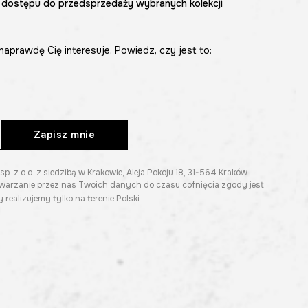
 dostępu do przedsprzedaży wybranych kolekcji
naprawdę Cię interesuje. Powiedz, czy jest to:
Zapisz mnie
z o.o. z siedzibą w Krakowie, Aleja Pokoju 18, 31-564 Kraków.
twarzanie przez nas Twoich danych do czasu cofnięcia zgody jest
 realizujemy tylko na terenie Polski.