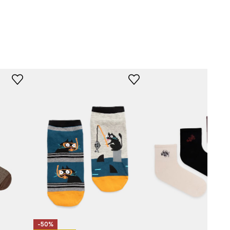
s of Legends
multicolor
LGM250-MLA
-50%