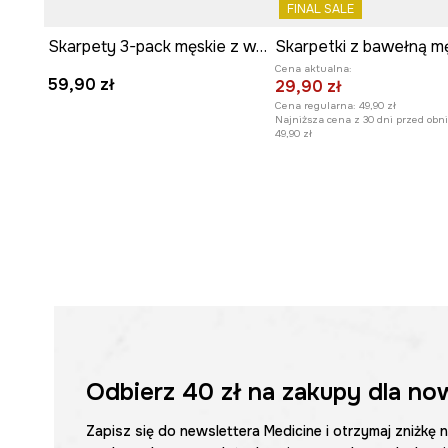
FINAL SALE
Skarpety 3-pack męskie z włóknem bambusowym z haftami
Cena aktualna:
59,90 zł
29,90 zł
Cena regularna:
49,90 zł
Najniższa cena z 30 dni przed obni
49,90 zł
Odbierz
40 zł
na zakupy dla no
Zapisz się do newslettera Medicine i otrzymaj zniżkę 