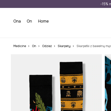
Wysyłka n
-15% n
Ona
On
Home
Medicine
On
Odzież
Skarpety