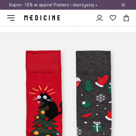
Kupon -15% w appce! Pobierz i skorzystaj »
Darmowa dostawa do salonów
Medicine
On
Odzież
Skarpety