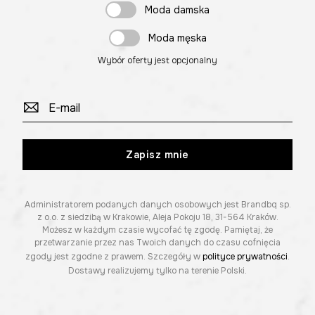
Moda damska
Moda męska
Wybór oferty jest opcjonalny
Zapisz mnie
Administratorem podanych danych osobowych jest Brandbq sp.
z o.o. z siedzibą w Krakowie, Aleja Pokoju 18, 31-564 Kraków.
Możesz w każdym czasie wycofać tę zgodę. Pamiętaj, że
przetwarzanie przez nas Twoich danych do czasu cofnięcia
zgody jest zgodne z prawem. Szczegóły w
polityce prywatności
.
Dostawy realizujemy tylko na terenie Polski.