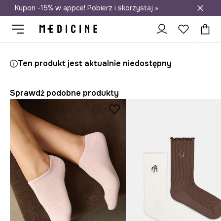
Kupon -15% w appce! Pobierz i skorzystaj »
Darmowa dostawa do salonów
Medicine
Ona
Odzież
Skarpetki
Ten produkt jest aktualnie niedostępny
Sprawdź podobne produkty