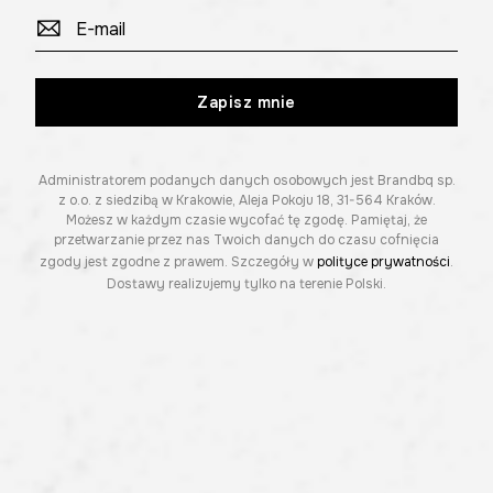
Zapisz mnie
Administratorem podanych danych osobowych jest Brandbq sp.
z o.o. z siedzibą w Krakowie, Aleja Pokoju 18, 31-564 Kraków.
Możesz w każdym czasie wycofać tę zgodę. Pamiętaj, że
przetwarzanie przez nas Twoich danych do czasu cofnięcia
zgody jest zgodne z prawem. Szczegóły w
polityce prywatności
.
Dostawy realizujemy tylko na terenie Polski.