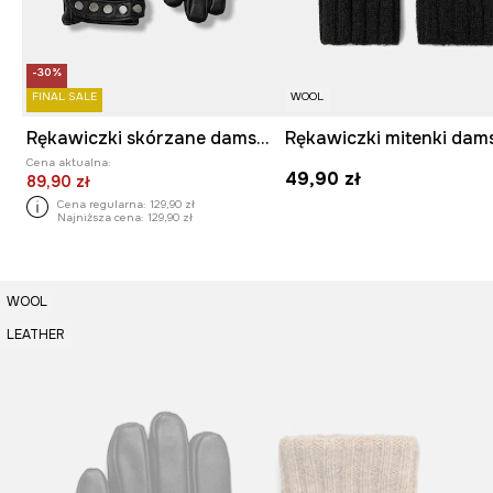
-30%
FINAL SALE
WOOL
Rękawiczki skórzane damskie z aplikacją kolor czarny
Cena aktualna:
49,90 zł
89,90 zł
Cena regularna:
129,90 zł
Najniższa cena:
129,90 zł
WOOL
LEATHER