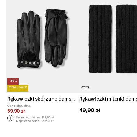
-30%
FINAL SALE
WOOL
Rękawiczki skórzane damskie z aplikacją kolor czarny
Cena aktualna:
49,90 zł
89,90 zł
Cena regularna:
129,90 zł
Najniższa cena:
129,90 zł