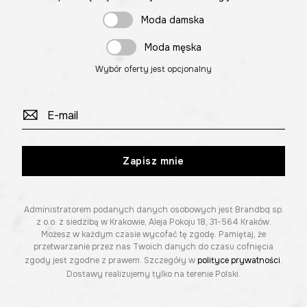
Moda damska
Moda męska
Wybór oferty jest opcjonalny
Zapisz mnie
Administratorem podanych danych osobowych jest Brandbq sp.
z o.o. z siedzibą w Krakowie, Aleja Pokoju 18, 31-564 Kraków.
Możesz w każdym czasie wycofać tę zgodę. Pamiętaj, że
przetwarzanie przez nas Twoich danych do czasu cofnięcia
zgody jest zgodne z prawem. Szczegóły w
polityce prywatności
.
Dostawy realizujemy tylko na terenie Polski.