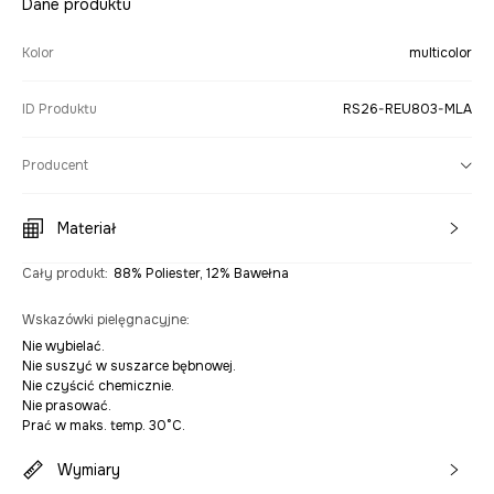
Dane produktu
Kolor
multicolor
ID Produktu
RS26-REU803-MLA
Producent
Materiał
Cały produkt
:
88% Poliester, 12% Bawełna
Wskazówki pielęgnacyjne
:
Nie wybielać.
Nie suszyć w suszarce bębnowej.
Nie czyścić chemicznie.
Nie prasować.
Prać w maks. temp. 30°C.
Wymiary