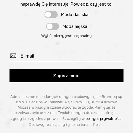
naprawdę Cię interesuje. Powiedz, czy jest to:
Moda damska
Moda męska
Wybór oferty jest opcjonalny
Zapisz mnie
Administratorem podanych danych osobowych jest Brandbq sp.
z o.o. z siedzibą w Krakowie, Aleja Pokoju 18, 31-564 Kraków.
Możesz w każdym czasie wycofać tę zgodę. Pamiętaj, że
przetwarzanie przez nas Twoich danych do czasu cofnięcia
zgody jest zgodne z prawem. Szczegóły w
polityce prywatności
.
Dostawy realizujemy tylko na terenie Polski.