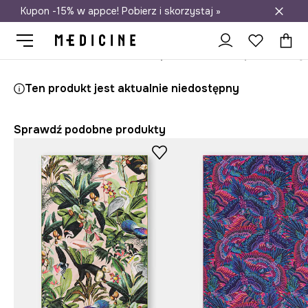
Kupon -15% w appce! Pobierz i skorzystaj »
Darmowa dostawa do salonów
Medicine
Ona
Akcesoria
Ręczniki plażowe
Ręcznik plażowy
Ten produkt jest aktualnie niedostępny
Sprawdź podobne produkty