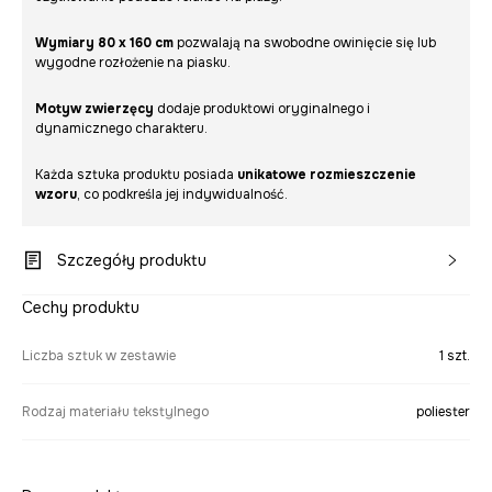
Wymiary 80 x 160 cm
pozwalają na swobodne owinięcie się lub
wygodne rozłożenie na piasku.
Motyw zwierzęcy
dodaje produktowi oryginalnego i
dynamicznego charakteru.
Każda sztuka produktu posiada
unikatowe rozmieszczenie
wzoru
, co podkreśla jej indywidualność.
Szczegóły produktu
Cechy produktu
Liczba sztuk w zestawie
1 szt.
Rodzaj materiału tekstylnego
poliester