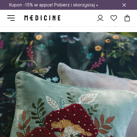
Kupon -15% w appce! Pobierz i skorzystaj »
Darmowa dostawa do salonów
Medicine
Home
Sypialnia
Poduszki i poszewki do sypialni
P