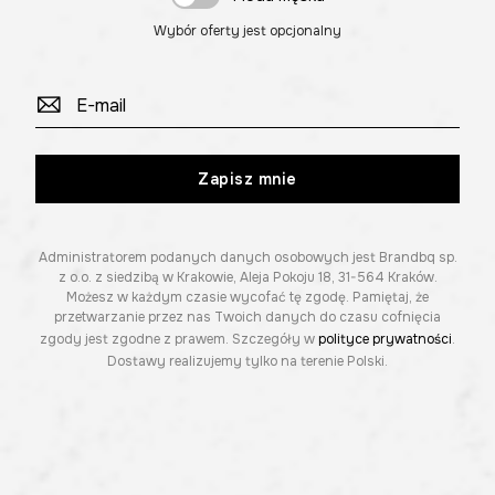
Wybór oferty jest opcjonalny
Zapisz mnie
Administratorem podanych danych osobowych jest Brandbq sp.
z o.o. z siedzibą w Krakowie, Aleja Pokoju 18, 31-564 Kraków.
Możesz w każdym czasie wycofać tę zgodę. Pamiętaj, że
przetwarzanie przez nas Twoich danych do czasu cofnięcia
zgody jest zgodne z prawem. Szczegóły w
polityce prywatności
.
Dostawy realizujemy tylko na terenie Polski.