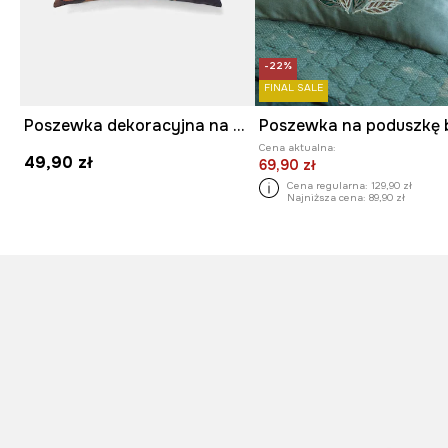
-22%
FINAL SALE
Poszewka dekoracyjna na poduszkę z okazji Dnia Kota
Cena aktualna:
49,90 zł
69,90 zł
Cena regularna:
129,90 zł
Najniższa cena:
89,90 zł