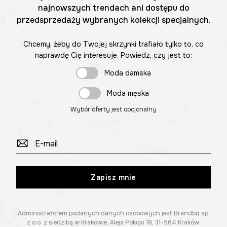
najnowszych trendach ani dostępu do
przedsprzedaży wybranych kolekcji specjalnych.
Chcemy, żeby do Twojej skrzynki trafiało tylko to, co
naprawdę Cię interesuje. Powiedz, czy jest to:
Moda damska
Moda męska
Wybór oferty jest opcjonalny
Zapisz mnie
Administratorem podanych danych osobowych jest Brandbq sp.
z o.o. z siedzibą w Krakowie, Aleja Pokoju 18, 31-564 Kraków.