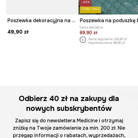
-22%
FINAL SALE
Poszewka dekoracyjna na poduszkę z okazji Dnia Kota
Cena aktualna:
49,90 zł
69,90 zł
Cena regularna:
129,90 zł
Najniższa cena:
89,90 zł
Odbierz
40 zł
na zakupy dla
nowych subskrybentów
Zapisz się do newslettera Medicine i otrzymaj
zniżkę na Twoje zamówienie za min. 200 zł. Nie
przegap informacji o rabatach, wyprzedażach,