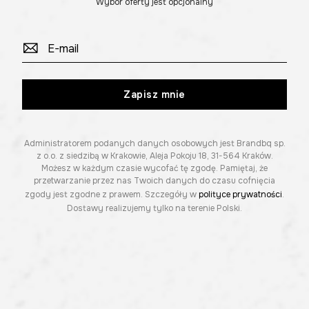
Wybór oferty jest opcjonalny
Zapisz mnie
Administratorem podanych danych osobowych jest Brandbq sp.
z o.o. z siedzibą w Krakowie, Aleja Pokoju 18, 31-564 Kraków.
Możesz w każdym czasie wycofać tę zgodę. Pamiętaj, że
przetwarzanie przez nas Twoich danych do czasu cofnięcia
zgody jest zgodne z prawem. Szczegóły w
polityce prywatności
.
Dostawy realizujemy tylko na terenie Polski.