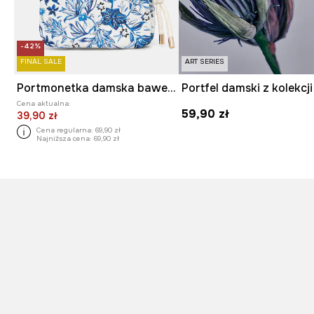
-42%
FINAL SALE
ART SERIES
Portmonetka damska bawełniana
Cena aktualna:
59,90 zł
39,90 zł
Cena regularna:
69,90 zł
Najniższa cena:
69,90 zł