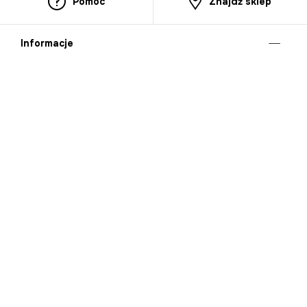
Pomoc
Znajdź sklep
Informacje
O nas
Nasze salony
Aplikacja mobilna
Zasady prezentowania towarów
Projekt Murale
Blog
Cooperation
Zgłaszanie naruszeń (whistleblowing)
Kontakt