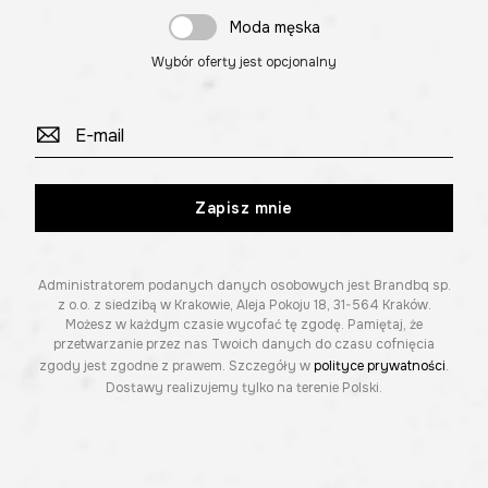
Moda męska
Wybór oferty jest opcjonalny
Zapisz mnie
Administratorem podanych danych osobowych jest Brandbq sp.
z o.o. z siedzibą w Krakowie, Aleja Pokoju 18, 31-564 Kraków.
Możesz w każdym czasie wycofać tę zgodę. Pamiętaj, że
przetwarzanie przez nas Twoich danych do czasu cofnięcia
zgody jest zgodne z prawem. Szczegóły w
polityce prywatności
.
Dostawy realizujemy tylko na terenie Polski.