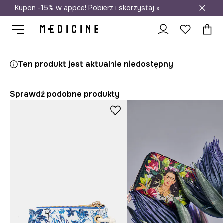
Kupon -15% w appce! Pobierz i skorzystaj »
Darmowa dostawa do salonów
Medicine
Ona
Akcesoria
Portfele
Portfel damski z imitacji s
Ten produkt jest aktualnie niedostępny
Sprawdź podobne produkty