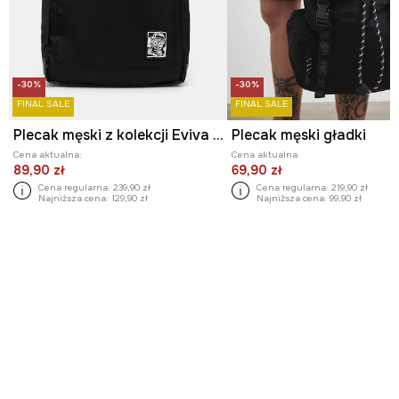
-30%
-30%
FINAL SALE
FINAL SALE
Plecak męski z kolekcji Eviva L'arte kolor czarny
Plecak męski gładki
Cena aktualna:
Cena aktualna:
89,90 zł
69,90 zł
Cena regularna:
239,90 zł
Cena regularna:
219,90 zł
Najniższa cena:
129,90 zł
Najniższa cena:
99,90 zł