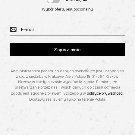
Wybór oferty jest opcjonalny
Zapisz mnie
Administratorem podanych danych osobowych jest Brandbq sp.
z o.o. z siedzibą w Krakowie, Aleja Pokoju 18, 31-564 Kraków.
Możesz w każdym czasie wycofać tę zgodę. Pamiętaj, że
przetwarzanie przez nas Twoich danych do czasu cofnięcia
zgody jest zgodne z prawem. Szczegóły w
polityce prywatności
.
Dostawy realizujemy tylko na terenie Polski.