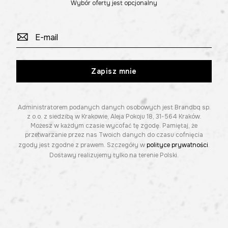
Wybór oferty jest opcjonalny
Zapisz mnie
Administratorem podanych danych osobowych jest Brandbq sp.
z o.o. z siedzibą w Krakowie, Aleja Pokoju 18, 31-564 Kraków.
Możesz w każdym czasie wycofać tę zgodę. Pamiętaj, że
przetwarzanie przez nas Twoich danych do czasu cofnięcia
zgody jest zgodne z prawem. Szczegóły w
polityce prywatności
.
Dostawy realizujemy tylko na terenie Polski.