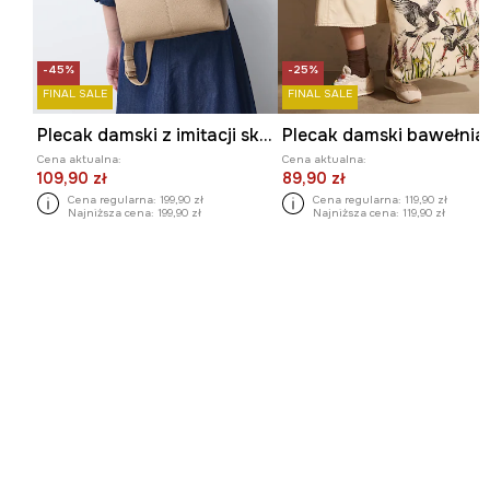
-45%
-25%
FINAL SALE
FINAL SALE
Plecak damski z imitacji skóry z ozdobnym haftem
Cena aktualna:
Cena aktualna:
109,90 zł
89,90 zł
Cena regularna:
199,90 zł
Cena regularna:
119,90 zł
Najniższa cena:
199,90 zł
Najniższa cena:
119,90 zł