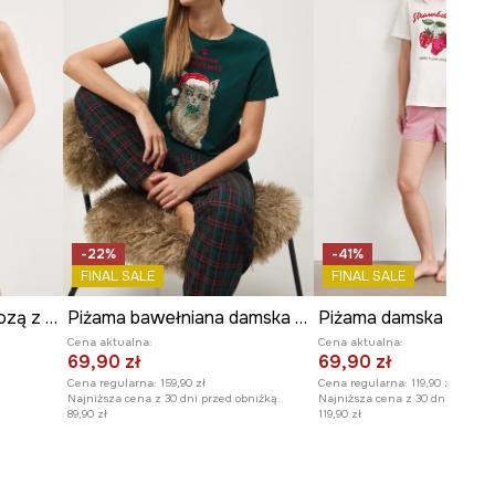
-22%
-41%
FINAL SALE
FINAL SALE
Piżama damska z wiskozą z motywem zwierzęcym
Piżama bawełniana damska świąteczna
Cena aktualna:
Cena aktualna:
69,90 zł
69,90 zł
Cena regularna:
159,90 zł
Cena regularna:
119,90 zł
Najniższa cena z 30 dni przed obniżką:
Najniższa cena z 30 dni przed o
89,90 zł
119,90 zł