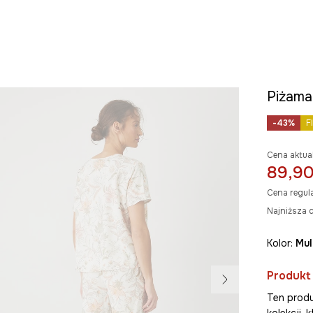
Piżama
-43%
F
Cena aktua
89,90
Cena regul
Najniższa c
Kolor:
mu
Produkt
Ten produ
kolekcji,