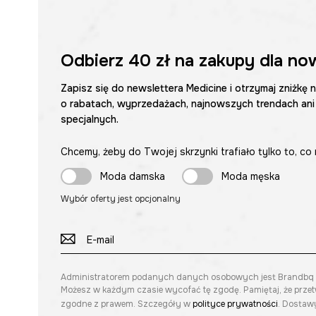
Odbierz
40 zł
na zakupy dla no
Zapisz się do newslettera Medicine i otrzymaj zniżkę 
o rabatach, wyprzedażach, najnowszych trendach ani
specjalnych.
Chcemy, żeby do Twojej skrzynki trafiało tylko to, co 
Moda damska
Moda męska
Wybór oferty jest opcjonalny
Administratorem podanych danych osobowych jest Brandbq sp. 
Możesz w każdym czasie wycofać tę zgodę. Pamiętaj, że prze
zgodne z prawem. Szczegóły w
polityce prywatności
. Dostawy