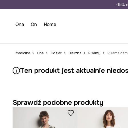
Wysyłka n
-15% n
Ona
On
Home
Medicine
Ona
Odzież
Bielizna
Piżamy
Piżama dams
Ten produkt jest aktualnie niedo
Sprawdź podobne produkty