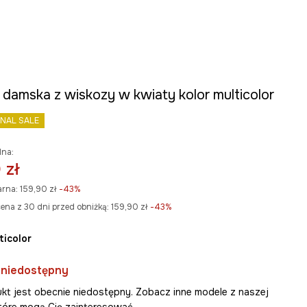
 damska z wiskozy w kwiaty kolor multicolor
INAL SALE
lna:
 zł
arna:
159,90 zł
-43%
ena z 30 dni przed obniżką:
159,90 zł
 -43%
lticolor
 niedostępny
kt jest obecnie niedostępny. Zobacz inne modele z naszej
 które mogą Cię zainteresować.