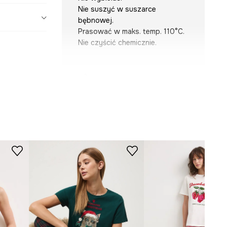
Nie suszyć w suszarce
bębnowej.
Prasować w maks. temp. 110°C.
Nie czyścić chemicznie.
WYMIARY
Modelka na zdjęciu ma 180 cm
wzrostu i ma na sobie rozmiar S.
Zobacz wymiary produktu