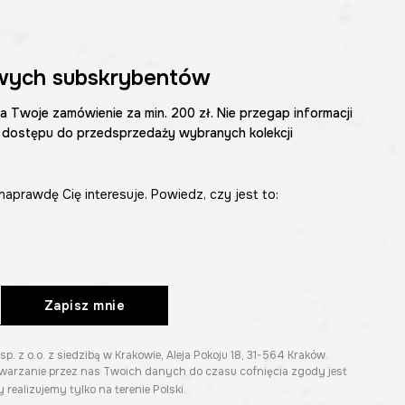
wych subskrybentów
na Twoje zamówienie za min. 200 zł. Nie przegap informacji
 dostępu do przedsprzedaży wybranych kolekcji
naprawdę Cię interesuje. Powiedz, czy jest to:
Zapisz mnie
z o.o. z siedzibą w Krakowie, Aleja Pokoju 18, 31-564 Kraków.
twarzanie przez nas Twoich danych do czasu cofnięcia zgody jest
 realizujemy tylko na terenie Polski.