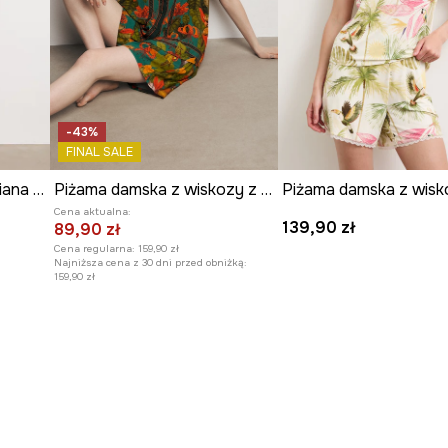
-43%
FINAL SALE
Piżama damska bawełniana z nadrukiem
Piżama damska z wiskozy z kolekcji Ilona Tambor x Medicine
Cena aktualna:
139,90 zł
89,90 zł
Cena regularna:
159,90 zł
Najniższa cena z 30 dni przed obniżką:
159,90 zł