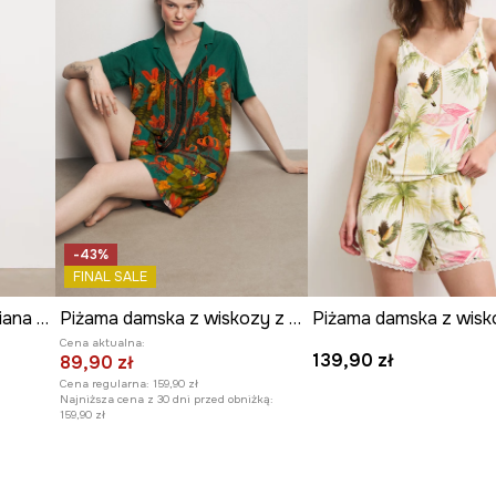
-43%
FINAL SALE
Piżama damska bawełniana z nadrukiem
Piżama damska z wiskozy z kolekcji Ilona Tambor x Medicine
Cena aktualna:
139,90 zł
89,90 zł
Cena regularna:
159,90 zł
Najniższa cena z 30 dni przed obniżką:
159,90 zł