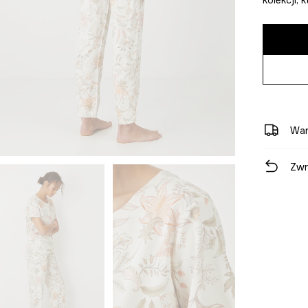
War
Zwr