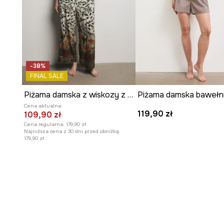
-38%
FINAL SALE
Piżama damska z wiskozy z kolekcji Ilona Tambor x Medicine
Cena aktualna:
119,90 zł
109,90 zł
Cena regularna:
179,90 zł
Najniższa cena z 30 dni przed obniżką:
179,90 zł