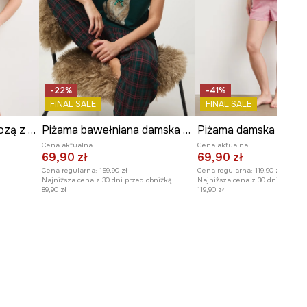
-22%
-41%
FINAL SALE
FINAL SALE
Piżama damska z wiskozą z motywem zwierzęcym
Piżama bawełniana damska świąteczna
Cena aktualna:
Cena aktualna:
69,90 zł
69,90 zł
Cena regularna:
159,90 zł
Cena regularna:
119,90 zł
Najniższa cena z 30 dni przed obniżką:
Najniższa cena z 30 dni przed o
89,90 zł
119,90 zł