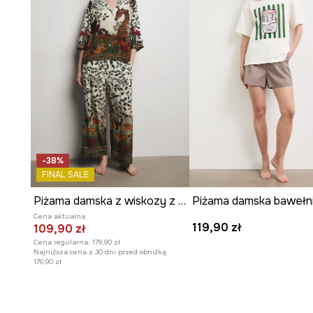
-38%
FINAL SALE
Piżama damska z wiskozy z kolekcji Ilona Tambor x Medicine
Cena aktualna:
119,90 zł
109,90 zł
Cena regularna:
179,90 zł
Najniższa cena z 30 dni przed obniżką:
179,90 zł