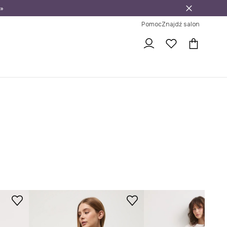
»
ni na zwrot
Pomoc
Znajdź salon