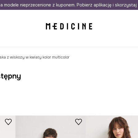
awet w 24h
a modele nieprzecenione z kuponem. Pobierz aplikację i skorzystaj 
Darmowa dostawa do salonów
30 d
ka z wiskozy w kwiaty kolor multicolor
stępny