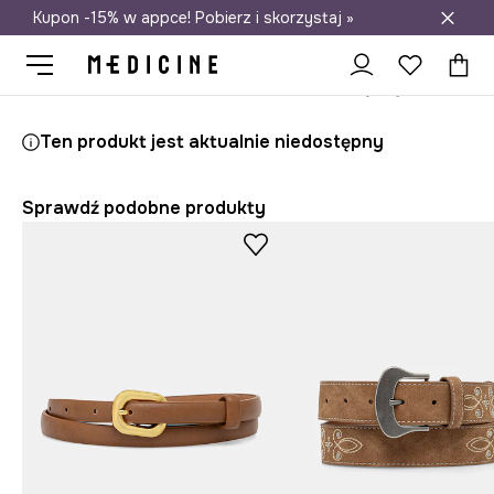
Kupon -15% w appce! Pobierz i skorzystaj »
Darmowa dostawa do salonów
Medicine
Ona
Akcesoria
Paski
Ten produkt jest aktualnie niedostępny
Sprawdź podobne produkty