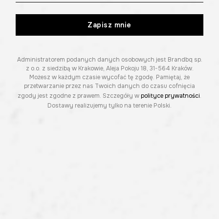
Zapisz mnie
Administratorem podanych danych osobowych jest Brandbq sp.
z o.o. z siedzibą w Krakowie, Aleja Pokoju 18, 31-564 Kraków.
Możesz w każdym czasie wycofać tę zgodę. Pamiętaj, że
przetwarzanie przez nas Twoich danych do czasu cofnięcia
zgody jest zgodne z prawem. Szczegóły w
polityce prywatności
.
Dostawy realizujemy tylko na terenie Polski.