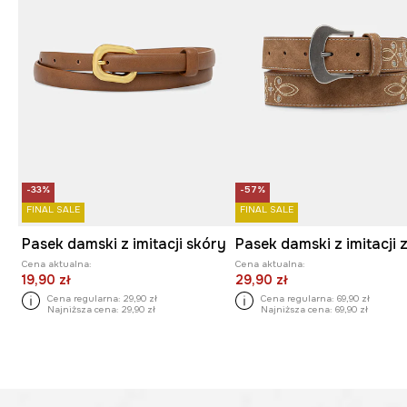
-33%
-57%
FINAL SALE
FINAL SALE
Pasek damski z imitacji skóry
Cena aktualna:
Cena aktualna:
19,90 zł
29,90 zł
Cena regularna:
29,90 zł
Cena regularna:
69,90 zł
Najniższa cena:
29,90 zł
Najniższa cena:
69,90 zł