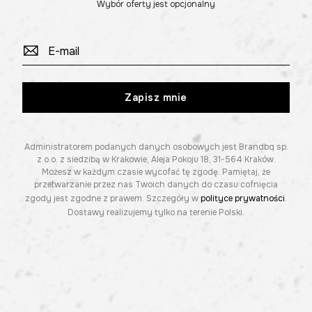
Wybór oferty jest opcjonalny
Zapisz mnie
Administratorem podanych danych osobowych jest Brandbq sp.
z o.o. z siedzibą w Krakowie, Aleja Pokoju 18, 31-564 Kraków.
Możesz w każdym czasie wycofać tę zgodę. Pamiętaj, że
przetwarzanie przez nas Twoich danych do czasu cofnięcia
zgody jest zgodne z prawem. Szczegóły w
polityce prywatności
.
Dostawy realizujemy tylko na terenie Polski.