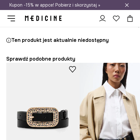
Kupon -15% w appce! Pobierz i skorzystaj »
Darmowa dostawa do salonów
Medicine
Ona
Akcesoria
Paski
Ten produkt jest aktualnie niedostępny
Sprawdź podobne produkty