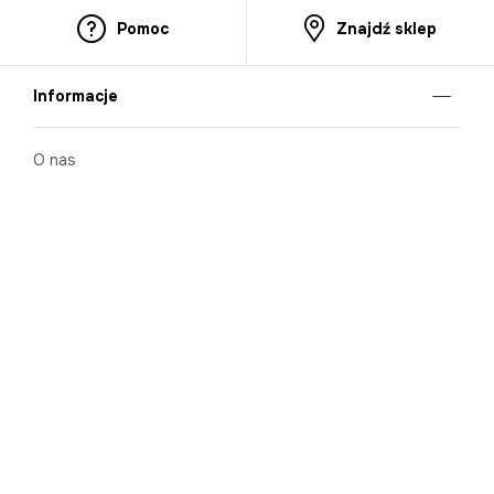
Pomoc
Znajdź sklep
Informacje
O nas
Nasze salony
Aplikacja mobilna
Zasady prezentowania towarów
Projekt Murale
Blog
Cooperation
Zgłaszanie naruszeń (whistleblowing)