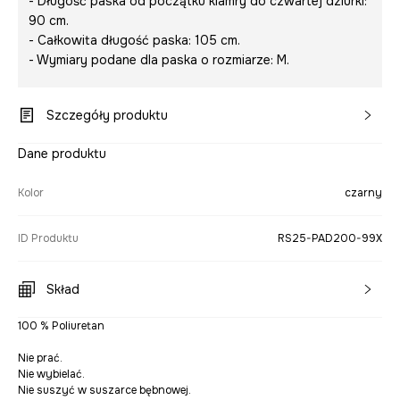
- Długość paska od początku klamry do czwartej dziurki:
90 cm.
- Całkowita długość paska: 105 cm.
- Wymiary podane dla paska o rozmiarze: M.
Szczegóły produktu
Dane produktu
Kolor
czarny
ID Produktu
RS25-PAD200-99X
Skład
100 % Poliuretan
Nie prać.
Nie wybielać.
Nie suszyć w suszarce bębnowej.