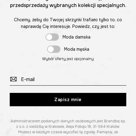
przedsprzedaży wybranych kolekcji specjalnych.
Chcemy, żeby do Twojej skrzynki trafiało tylko to, co
naprawdę Cię interesuje. Powiedz, czy jest to:
Moda damska
Moda męska
Wybór oferty jest opcjonalny
Zapisz mnie
Administratorem podanych danych osobowych jest Brandbq sp.
z o.o. z siedzibą w Krakowie, Aleja Pokoju 18, 31-564 Kraków.
Możesz w każdym czasie wycofać tę zgodę. Pamiętaj, że