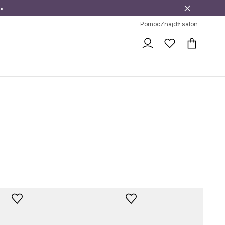
»
ni na zwrot
Pomoc
Znajdź salon