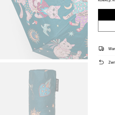
War
Zwr