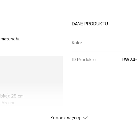
DANE PRODUKTU
materiału.
Kolor
ID Produktu
RW24-
bka): 28 cm.
: 55 cm.
Zobacz więcej