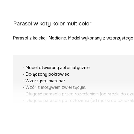
Parasol w koty kolor multicolor
Parasol z kolekcji Medicine. Model wykonany z wzorzystego 
- Model otwierany automatycznie.
- Dołączony pokrowiec.
- Wzorzysty materiał.
- Wzór z motywem zwierzęcym.
- Długość parasola przed rozłożeniem (od rączki do czu
- Długość parasola po rozłożeniu (od rączki do czubka)