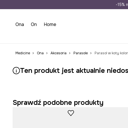
Wysyłka n
-15% n
Ona
On
Home
Medicine
Ona
Akcesoria
Parasole
Parasol w koty kolor
Ten produkt jest aktualnie niedo
Sprawdź podobne produkty