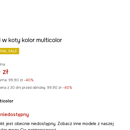
 w koty kolor multicolor
INAL SALE
lna:
 zł
arna:
99,90 zł
-40%
ena z 30 dni przed obniżką:
99,90 zł
 -40%
lticolor
 niedostępny
kt jest obecnie niedostępny. Zobacz inne modele z naszej
 które mogą Cię zainteresować.