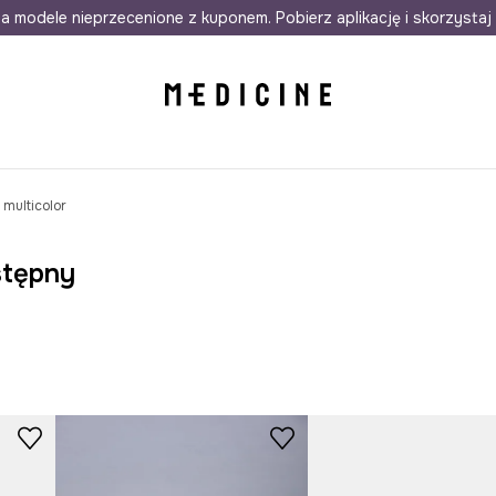
awet w 24h
a modele nieprzecenione z kuponem. Pobierz aplikację i skorzystaj 
Darmowa dostawa do salonów
30 d
 multicolor
stępny