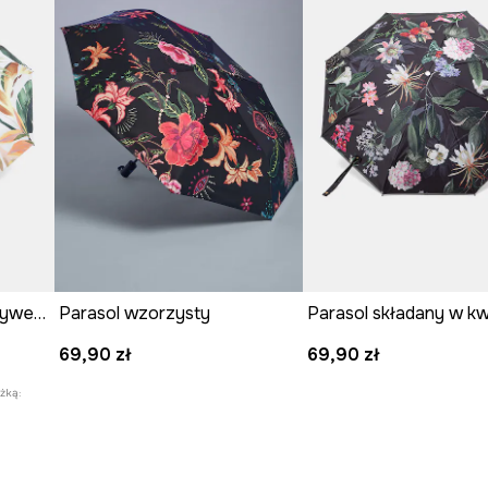
Parasol składany z motywem roślinnym
Parasol wzorzysty
Parasol składany w kw
69,90 zł
69,90 zł
żką: