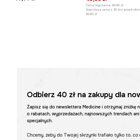
Cena regularna:
69,90 zł
Najniższa cena z 30 dni przed obni
69,90 zł
Odbierz
40 zł
na zakupy dla no
Zapisz się do newslettera Medicine i otrzymaj zniżkę 
o rabatach, wyprzedażach, najnowszych trendach ani
specjalnych.
Chcemy, żeby do Twojej skrzynki trafiało tylko to, co 