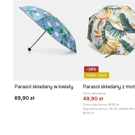
-28%
FINAL SALE
Parasol składany w kwiaty
Cena aktualna:
69,90 zł
49,90 zł
Cena regularna:
69,90 zł
Najniższa cena z 30 dni przed obni
69,90 zł