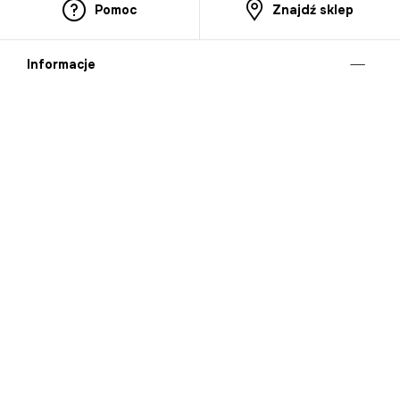
Pomoc
Znajdź sklep
Informacje
O nas
Nasze salony
Aplikacja mobilna
Zasady prezentowania towarów
Projekt Murale
Blog
Cooperation
Zgłaszanie naruszeń (whistleblowing)
Kontakt