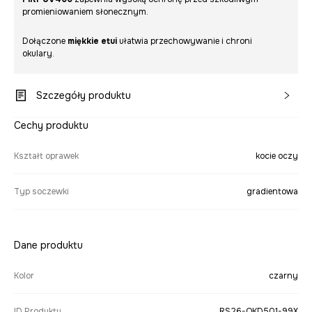
promieniowaniem słonecznym.
Dołączone
miękkie etui
ułatwia przechowywanie i chroni
okulary.
Szczegóły produktu
Cechy produktu
Kształt oprawek
kocie oczy
Typ soczewki
gradientowa
Dane produktu
Kolor
czarny
ID Produktu
RS26-OKD501-99X