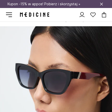
Kupon -15% w appce! Pobierz i skorzystaj »
Darmowa dostawa do salonów
Medicine
Ona
Akcesoria
Okulary