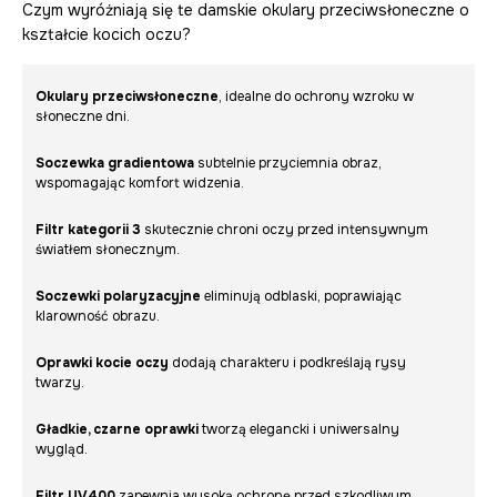
Czym wyróżniają się te damskie okulary przeciwsłoneczne o
kształcie kocich oczu?
Okulary przeciwsłoneczne
, idealne do ochrony wzroku w
słoneczne dni.
Soczewka gradientowa
subtelnie przyciemnia obraz,
wspomagając komfort widzenia.
Filtr kategorii 3
skutecznie chroni oczy przed intensywnym
światłem słonecznym.
Soczewki polaryzacyjne
eliminują odblaski, poprawiając
klarowność obrazu.
Oprawki kocie oczy
dodają charakteru i podkreślają rysy
twarzy.
Gładkie, czarne oprawki
tworzą elegancki i uniwersalny
wygląd.
Filtr UV400
zapewnia wysoką ochronę przed szkodliwym