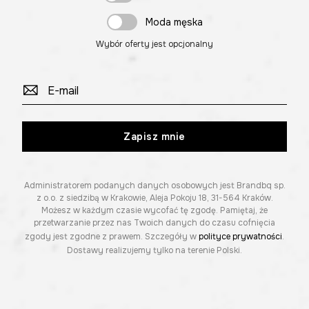
Moda męska
Wybór oferty jest opcjonalny
Zapisz mnie
Administratorem podanych danych osobowych jest Brandbq sp.
z o.o. z siedzibą w Krakowie, Aleja Pokoju 18, 31-564 Kraków.
Możesz w każdym czasie wycofać tę zgodę. Pamiętaj, że
przetwarzanie przez nas Twoich danych do czasu cofnięcia
zgody jest zgodne z prawem. Szczegóły w
polityce prywatności
.
Dostawy realizujemy tylko na terenie Polski.