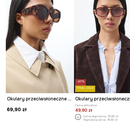
-37%
FINAL SALE
Okulary przeciwsłoneczne damskie
Cena aktualna:
69,90 zł
49,90 zł
Cena regularna:
79,90 zł
Najniższa cena:
79,90 zł