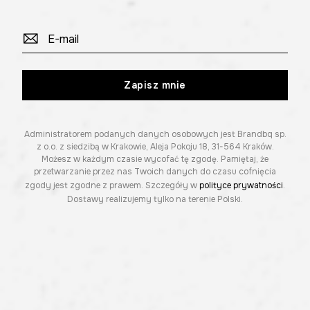
Zapisz mnie
Administratorem podanych danych osobowych jest Brandbq sp.
z o.o. z siedzibą w Krakowie, Aleja Pokoju 18, 31-564 Kraków.
Możesz w każdym czasie wycofać tę zgodę. Pamiętaj, że
przetwarzanie przez nas Twoich danych do czasu cofnięcia
zgody jest zgodne z prawem. Szczegóły w
polityce prywatności
.
Dostawy realizujemy tylko na terenie Polski.