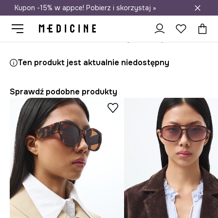
Kupon -15% w appce! Pobierz i skorzystaj »
Darmowa dostawa do salonów
Medicine
Ona
Akcesoria
Okulary
Ten produkt jest aktualnie niedostępny
Sprawdź podobne produkty