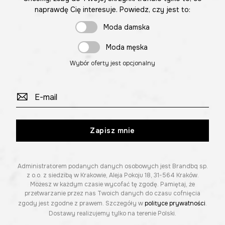
naprawdę Cię interesuje. Powiedz, czy jest to:
Moda damska
Moda męska
Wybór oferty jest opcjonalny
Zapisz mnie
Administratorem podanych danych osobowych jest Brandbq sp.
z o.o. z siedzibą w Krakowie, Aleja Pokoju 18, 31-564 Kraków.
Możesz w każdym czasie wycofać tę zgodę. Pamiętaj, że
przetwarzanie przez nas Twoich danych do czasu cofnięcia
zgody jest zgodne z prawem. Szczegóły w
polityce prywatności
.
Dostawy realizujemy tylko na terenie Polski.