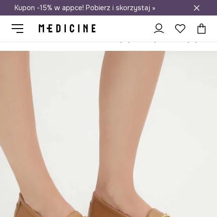
Kupon -15% w appce! Pobierz i skorzystaj »
Darmowa dostawa do salonów
Medicine
Ona
Obuwie
Mokasyny i półbuty
Mokasyny