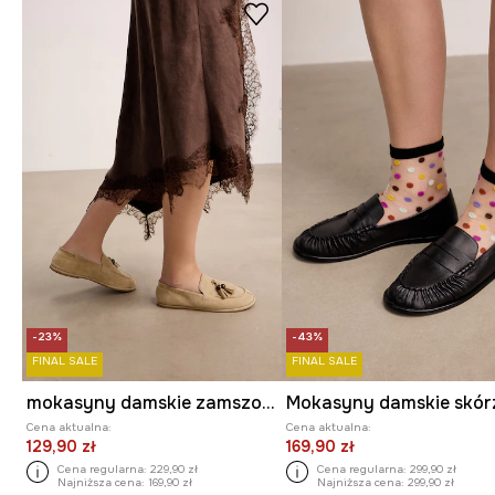
-23%
-43%
FINAL SALE
FINAL SALE
mokasyny damskie zamszowe
Mokasyny damskie skór
Cena aktualna:
Cena aktualna:
129,90 zł
169,90 zł
Cena regularna:
229,90 zł
Cena regularna:
299,90 zł
Najniższa cena:
169,90 zł
Najniższa cena:
299,90 zł