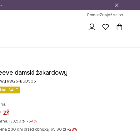
»
ni na zwrot
Pomoc
Znajdź salon
eeve damski żakardowy
letowy RW25-BUD506
INAL SALE
lna:
 zł
arna:
139,90 zł
-64%
ena z 30 dni przed obniżką:
69,90 zł
 -28%