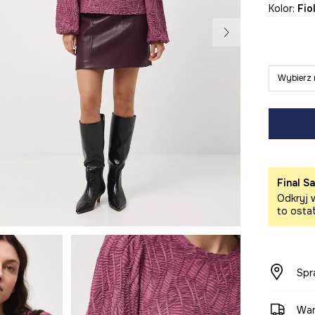
Kolor:
fi
Wybierz 
Final Sa
Odkryj w
to osta
Spr
War