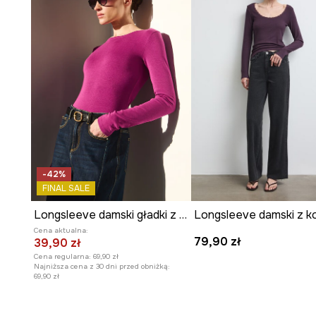
-42%
FINAL SALE
Longsleeve damski gładki z modalem
Cena aktualna:
79,90 zł
39,90 zł
Cena regularna:
69,90 zł
Najniższa cena z 30 dni przed obniżką:
69,90 zł