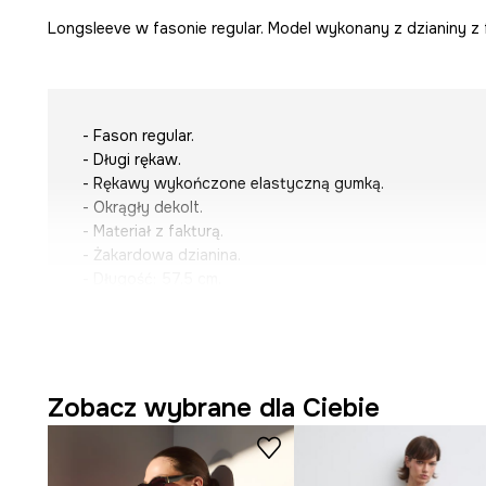
Longsleeve w fasonie regular. Model wykonany z dzianiny z 
- Fason regular.
- Długi rękaw.
- Rękawy wykończone elastyczną gumką.
- Okrągły dekolt.
- Materiał z fakturą.
- Żakardowa dzianina.
- Długość: 57,5 cm.
- Długość rękawa: 64,5 cm.
- Szerokość w biuście: 47 cm.
- Wymiary podane dla rozmiaru: S.
Zobacz wybrane dla Ciebie