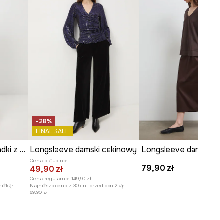
-28%
FINAL SALE
Longsleeve damski gładki z modalem
Longsleeve damski cekinowy
Cena aktualna:
79,90 zł
49,90 zł
Cena regularna:
149,90 zł
niżką:
Najniższa cena z 30 dni przed obniżką:
69,90 zł