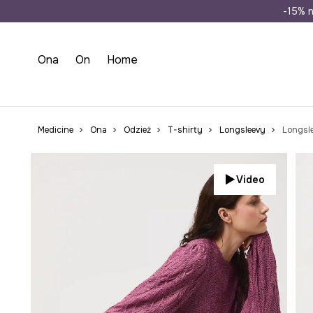
Wysyłka n
-15% n
Ona
On
Home
Medicine
Ona
Odzież
T-shirty
Longsleevy
Longsl
Video