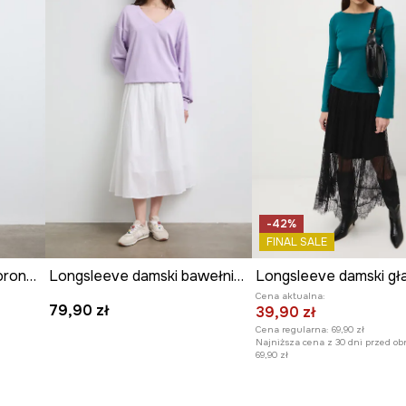
-42%
FINAL SALE
Longsleeve damski z koronkowymi wstawkami
Longsleeve damski bawełniany gładki
Cena aktualna:
79,90 zł
39,90 zł
Cena regularna:
69,90 zł
Najniższa cena z 30 dni przed ob
69,90 zł