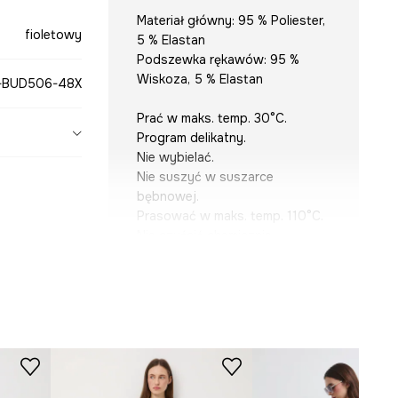
Materiał główny: 95 % Poliester,
fioletowy
5 % Elastan
Podszewka rękawów: 95 %
Wiskoza, 5 % Elastan
-BUD506-48X
Prać w maks. temp. 30°C.
Program delikatny.
Nie wybielać.
Nie suszyć w suszarce
bębnowej.
Prasować w maks. temp. 110°C.
Nie czyścić chemicznie.
KRÓJ
Dekolt
:
okrągły
Krój
:
regular fit