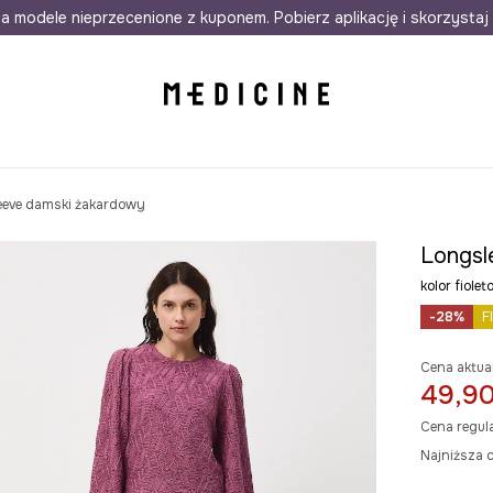
awet w 24h
a modele nieprzecenione z kuponem. Pobierz aplikację i skorzystaj 
Darmowa dostawa do salonów
30 d
eeve damski żakardowy
Longsl
kolor fio
-28%
F
Cena aktua
49,90
Cena regul
Najniższa c