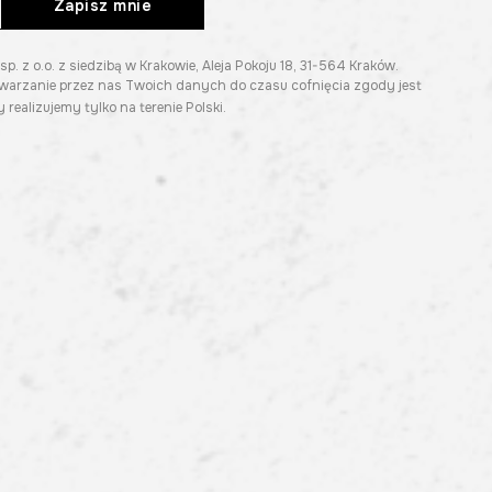
Zapisz mnie
z o.o. z siedzibą w Krakowie, Aleja Pokoju 18, 31-564 Kraków.
twarzanie przez nas Twoich danych do czasu cofnięcia zgody jest
 realizujemy tylko na terenie Polski.