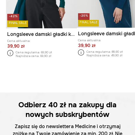
-20%
-42%
FINAL SALE
FINAL SALE
Longsleeve damski gład
Longsleeve damski gładki kolor zielony
Cena aktualna:
Cena aktualna:
39,90 zł
39,90 zł
Cena regularna:
89,90 zł
Cena regularna:
69,90 zł
Najniższa cena:
49,90 zł
Najniższa cena:
69,90 zł
Odbierz
40 zł
na zakupy dla
nowych subskrybentów
Zapisz się do newslettera Medicine i otrzymaj
zniżkę na Twoje zamówienie za min. 200 zł. Nie