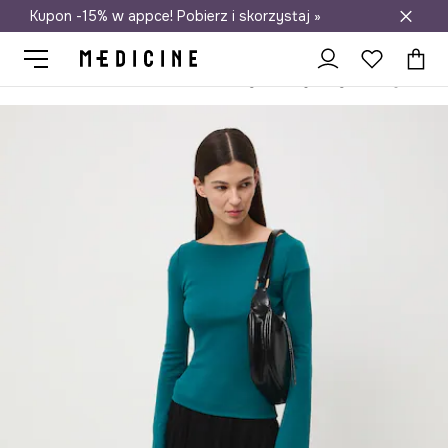
Kupon -15% w appce! Pobierz i skorzystaj »
Darmowa dostawa do salonów
Medicine
Ona
Odzież
T-shirty
Longsleevy