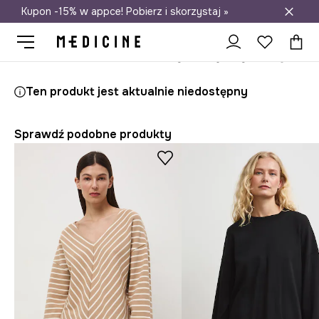
Kupon -15% w appce! Pobierz i skorzystaj »
Darmowa dostawa do salonów
Medicine
Ona
Odzież
T-shirty
Longsleevy
Ten produkt jest aktualnie niedostępny
Sprawdź podobne produkty