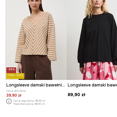
-55%
FINAL SALE
Longsleeve damski bawełniany
Cena aktualna:
89,90 zł
39,90 zł
Cena regularna:
89,90 zł
Najniższa cena:
89,90 zł