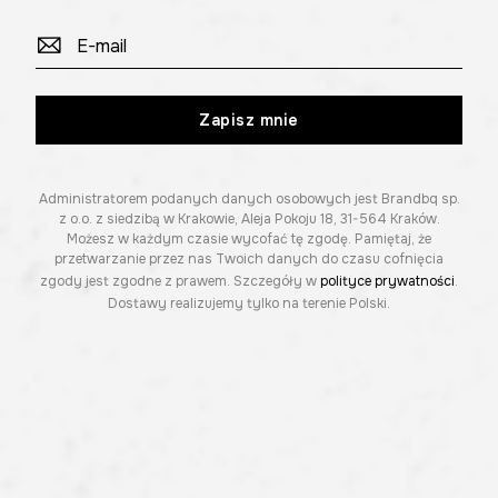
Zapisz mnie
Administratorem podanych danych osobowych jest Brandbq sp.
z o.o. z siedzibą w Krakowie, Aleja Pokoju 18, 31-564 Kraków.
Możesz w każdym czasie wycofać tę zgodę. Pamiętaj, że
przetwarzanie przez nas Twoich danych do czasu cofnięcia
zgody jest zgodne z prawem. Szczegóły w
polityce prywatności
.
Dostawy realizujemy tylko na terenie Polski.