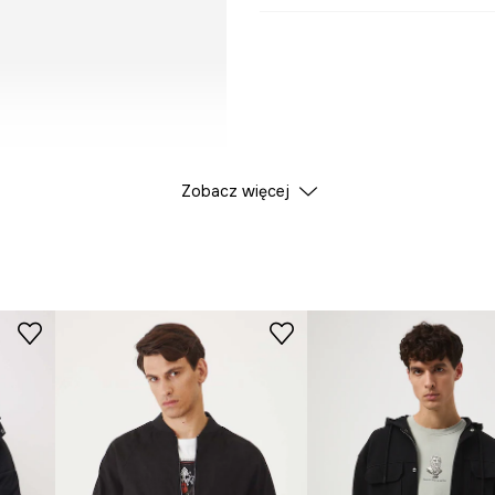
Zobacz więcej
 produktu*, aby ułatwić
iary i dokonaj