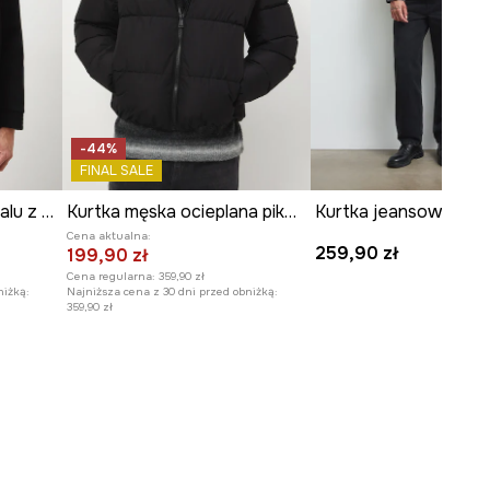
-44%
FINAL SALE
Kurtka męska z diagonalu z kapturem
Kurtka męska ocieplana pikowana
Cena aktualna:
259,90 zł
199,90 zł
Cena regularna:
359,90 zł
niżką:
Najniższa cena z 30 dni przed obniżką:
359,90 zł