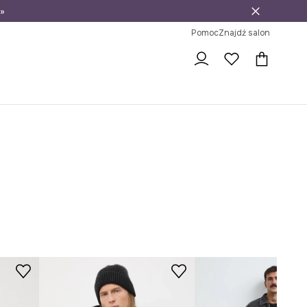
»
ni na zwrot
Pomoc
Znajdź salon