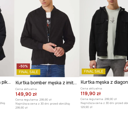
-50%
FINAL SALE
FINAL SALE
Kurtka męska ocieplana pikowana
Kurtka bomber męska z imitacji zamszu kolor czarny
Cena aktualna:
Cena aktualna:
119,90 zł
149,90 zł
Cena regularna:
299,90 zł
Cena regularna:
299,90 zł
żką:
Najniższa cena z 30 dni przed ob
Najniższa cena z 30 dni przed obniżką:
129,90 zł
299,90 zł