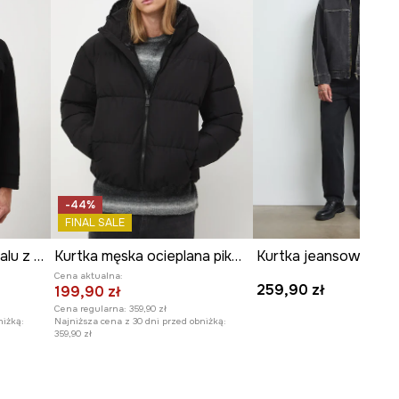
-44%
FINAL SALE
Kurtka męska z diagonalu z kapturem
Kurtka męska ocieplana pikowana
Cena aktualna:
259,90 zł
199,90 zł
Cena regularna:
359,90 zł
niżką:
Najniższa cena z 30 dni przed obniżką:
359,90 zł