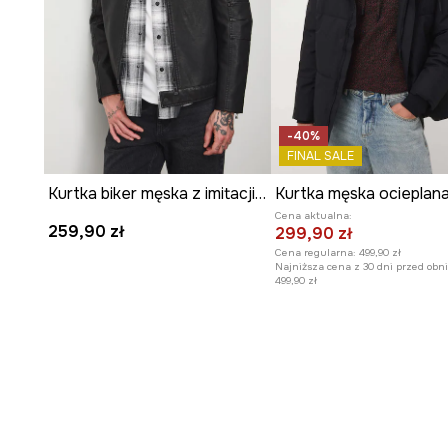
-40%
FINAL SALE
Kurtka biker męska z imitacji skóry
Cena aktualna:
259,90 zł
299,90 zł
Cena regularna:
499,90 zł
Najniższa cena z 30 dni przed obni
499,90 zł