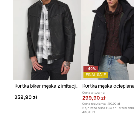
-40%
FINAL SALE
Kurtka biker męska z imitacji skóry
Cena aktualna:
259,90 zł
299,90 zł
Cena regularna:
499,90 zł
Najniższa cena z 30 dni przed obni
499,90 zł