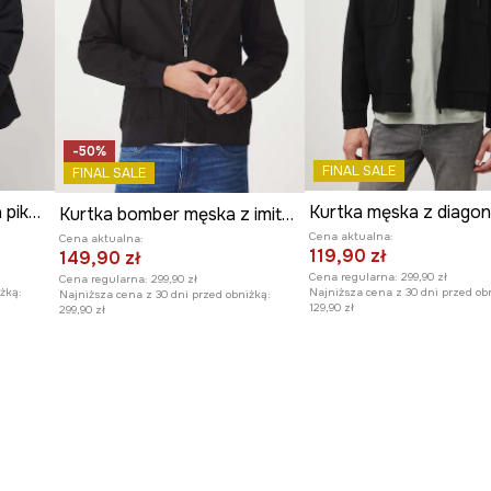
-50%
FINAL SALE
FINAL SALE
Kurtka męska ocieplana pikowana
Kurtka bomber męska z imitacji zamszu kolor czarny
Cena aktualna:
Cena aktualna:
119,90 zł
149,90 zł
Cena regularna:
299,90 zł
Cena regularna:
299,90 zł
żką:
Najniższa cena z 30 dni przed ob
Najniższa cena z 30 dni przed obniżką:
129,90 zł
299,90 zł