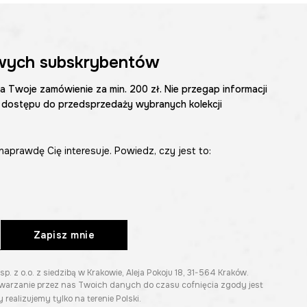
wych subskrybentów
na Twoje zamówienie za min. 200 zł. Nie przegap informacji
 dostępu do przedsprzedaży wybranych kolekcji
naprawdę Cię interesuje. Powiedz, czy jest to:
Zapisz mnie
z o.o. z siedzibą w Krakowie, Aleja Pokoju 18, 31-564 Kraków.
twarzanie przez nas Twoich danych do czasu cofnięcia zgody jest
 realizujemy tylko na terenie Polski.