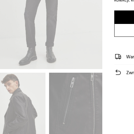
War
Zwr