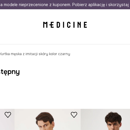
awet w 24h
a modele nieprzecenione z kuponem. Pobierz aplikację i skorzystaj 
Darmowa dostawa do salonów
30 d
Kurtka męska z imitacji skóry kolor czarny
stępny