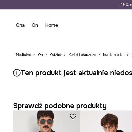
Wysyłka n
-15% n
Ona
On
Home
Medicine
On
Odzież
Kurtki i płaszcze
Kurtki krótkie
Ten produkt jest aktualnie niedo
Sprawdź podobne produkty