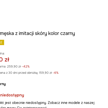
męska z imitacji skóry kolor czarny
LE
lna:
0 zł
arna:
259,90 zł
-42%
ena z 30 dni przed obniżką:
159,90 zł
 -6%
arny
 niedostępny
kt jest obecnie niedostępny. Zobacz inne modele z naszej
 które mogą Cię zainteresować.