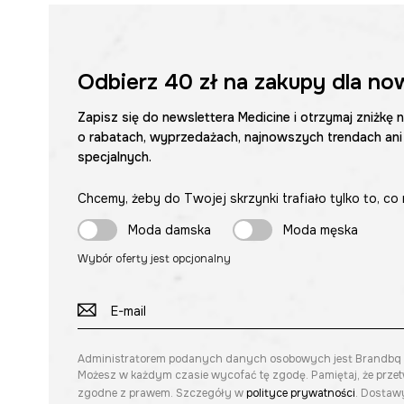
Odbierz
40 zł
na zakupy dla no
Zapisz się do newslettera Medicine i otrzymaj zniżkę 
o rabatach, wyprzedażach, najnowszych trendach ani
specjalnych.
Chcemy, żeby do Twojej skrzynki trafiało tylko to, co 
Moda damska
Moda męska
Wybór oferty jest opcjonalny
Administratorem podanych danych osobowych jest Brandbq sp. 
Możesz w każdym czasie wycofać tę zgodę. Pamiętaj, że prze
zgodne z prawem. Szczegóły w
polityce prywatności
. Dostawy