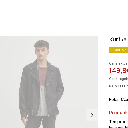
Kurtka 
FINAL SA
Cena aktua
149,9
Cena regul
Najniższa c
Kolor:
cz
Produkt
Ten produ
kolekcji,