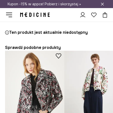
Kupon -15% w appce! Pobierz i skorzystaj »
Darmowa dostawa do salonów
Medicine
Ona
Odzież
Kurtki
Kurtki krótkie
Ten produkt jest aktualnie niedostępny
Sprawdź podobne produkty