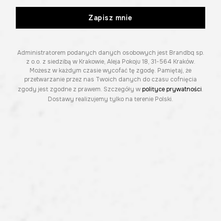
Zapisz mnie
Administratorem podanych danych osobowych jest Brandbq sp.
z o.o. z siedzibą w Krakowie, Aleja Pokoju 18, 31-564 Kraków.
Możesz w każdym czasie wycofać tę zgodę. Pamiętaj, że
przetwarzanie przez nas Twoich danych do czasu cofnięcia
zgody jest zgodne z prawem. Szczegóły w
polityce prywatności
.
Dostawy realizujemy tylko na terenie Polski.