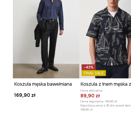
-43%
FINAL SALE
Koszula męska bawełniana
Cena aktualna:
169,90 zł
89,90 zł
Cena regularna:
159,90 zł
Najniższa cena z 30 dni przed obni
159,90 zł