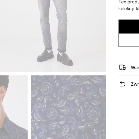
Ten produ
kolekcji,
War
Zwr