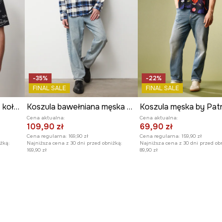
-35%
-22%
FINAL SALE
FINAL SALE
Koszula z lnem męska z kołnierzykiem typu resort wzorzysta
Koszula bawełniana męska z kołnierzykiem klasycznym w kratę
Cena aktualna:
Cena aktualna:
109,90 zł
69,90 zł
Cena regularna:
169,90 zł
Cena regularna:
159,90 zł
żką:
Najniższa cena z 30 dni przed obniżką:
Najniższa cena z 30 dni przed ob
169,90 zł
89,90 zł