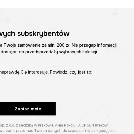
wych subskrybentów
na Twoje zamówienie za min. 200 zł. Nie przegap informacji
 dostępu do przedsprzedaży wybranych kolekcji
naprawdę Cię interesuje. Powiedz, czy jest to:
Zapisz mnie
z o.o. z siedzibą w Krakowie, Aleja Pokoju 18, 31-564 Kraków.
twarzanie przez nas Twoich danych do czasu cofnięcia zgody jest