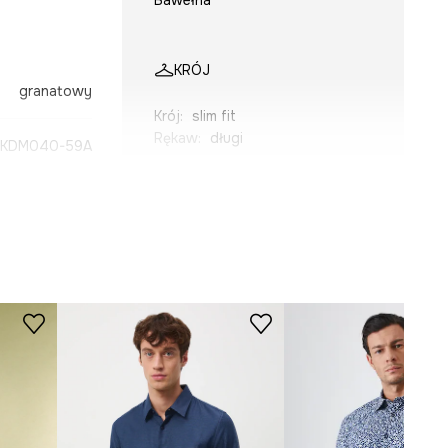
KRÓJ
granatowy
Krój
:
slim fit
Rękaw
:
długi
KDM040-59A