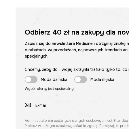
Odbierz
40 zł
na zakupy dla no
Zapisz się do newslettera Medicine i otrzymaj zniżkę 
o rabatach, wyprzedażach, najnowszych trendach ani
specjalnych.
Chcemy, żeby do Twojej skrzynki trafiało tylko to, co 
Moda damska
Moda męska
Wybór oferty jest opcjonalny
Administratorem podanych danych osobowych jest Brandbq sp. 
Możesz w każdym czasie wycofać tę zgodę. Pamiętaj, że prze