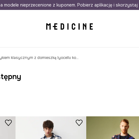
awet w 24h
a modele nieprzecenione z kuponem. Pobierz aplikację i skorzystaj 
Darmowa dostawa do salonów
30 d
Koszula męska z kołnierzykiem klasycznym z domieszką lyocellu kolor granatowy
stępny