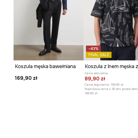
-43%
FINAL SALE
Koszula męska bawełniana
Cena aktualna:
169,90 zł
89,90 zł
Cena regularna:
159,90 zł
Najniższa cena z 30 dni przed obni
159,90 zł