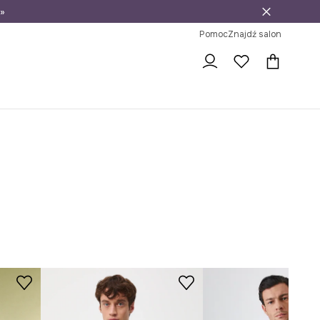
»
ni na zwrot
Pomoc
Znajdź salon