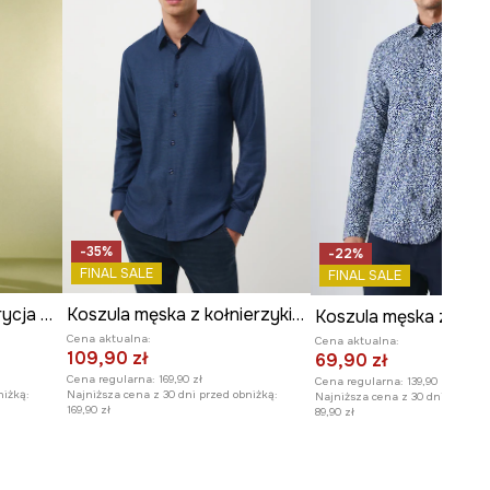
-35%
-22%
FINAL SALE
FINAL SALE
Koszula męska by Patrycja Niewiadomska, Sense of Values kolor granatowy
Koszula męska z kołnierzykiem klasycznym z drobnym wzorem
Cena aktualna:
Cena aktualna:
109,90 zł
69,90 zł
Cena regularna:
169,90 zł
Cena regularna:
139,90 zł
niżką:
Najniższa cena z 30 dni przed obniżką:
Najniższa cena z 30 dni przed o
169,90 zł
89,90 zł