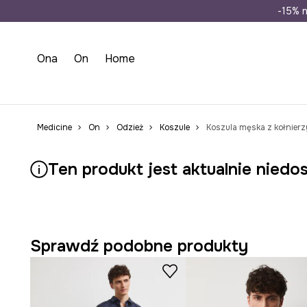
Wysyłka n
-15% n
Ona
On
Home
Medicine
On
Odzież
Koszule
Ten produkt jest aktualnie niedo
Sprawdź podobne produkty