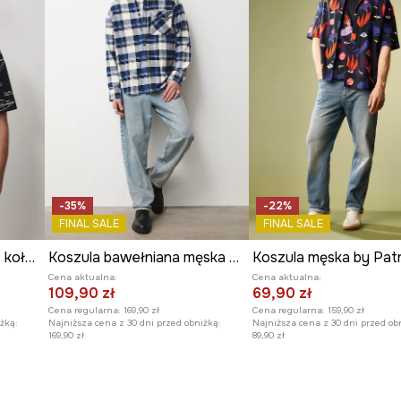
-35%
-22%
FINAL SALE
FINAL SALE
Koszula z lnem męska z kołnierzykiem typu resort wzorzysta
Koszula bawełniana męska z kołnierzykiem klasycznym w kratę
Cena aktualna:
Cena aktualna:
109,90 zł
69,90 zł
Cena regularna:
169,90 zł
Cena regularna:
159,90 zł
żką:
Najniższa cena z 30 dni przed obniżką:
Najniższa cena z 30 dni przed ob
169,90 zł
89,90 zł