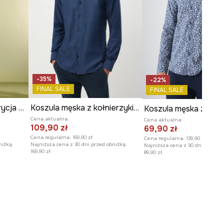
-35%
-22%
FINAL SALE
FINAL SALE
Koszula męska by Patrycja Niewiadomska, Sense of Values kolor granatowy
Koszula męska z kołnierzykiem klasycznym z drobnym wzorem
Cena aktualna:
Cena aktualna:
109,90 zł
69,90 zł
Cena regularna:
169,90 zł
Cena regularna:
139,90 zł
niżką:
Najniższa cena z 30 dni przed obniżką:
Najniższa cena z 30 dni przed o
169,90 zł
89,90 zł