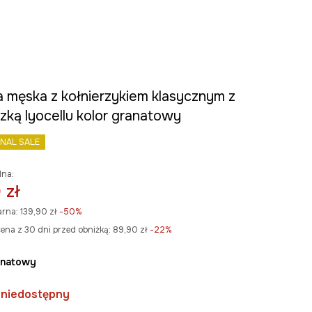
a męska z kołnierzykiem klasycznym z
zką lyocellu kolor granatowy
INAL SALE
lna:
 zł
arna:
139,90 zł
-50%
ena z 30 dni przed obniżką:
89,90 zł
 -22%
ranatowy
 niedostępny