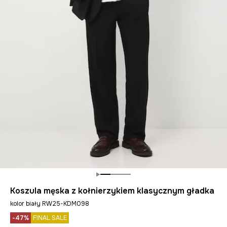
Koszula męska z kołnierzykiem klasycznym gładka
kolor biały RW25-KDM098
-47%
FINAL SALE