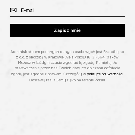
Zapisz mnie
Administratorem podanych danych osobowych jest Brandbq sp.
z o.o. z siedzibą w Krakowie, Aleja Pokoju 18, 31-564 Kraków.
Możesz w każdym czasie wycofać tę zgodę. Pamiętaj, że
przetwarzanie przez nas Twoich danych do czasu cofnięcia
zgody jest zgodne z prawem. Szczegóły w
polityce prywatności
.
Dostawy realizujemy tylko na terenie Polski.