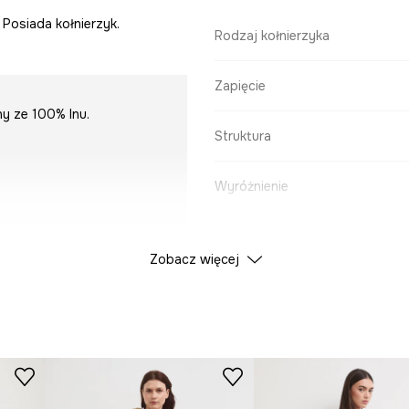
 Posiada kołnierzyk.
Rodzaj kołnierzyka
Zapięcie
ny ze 100% lnu.
Struktura
Wyróżnienie
DANE PRODUKTU
Zobacz więcej
Kolor
ID Produktu
RS24