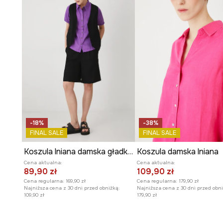
-18%
-38%
FINAL SALE
FINAL SALE
Koszula lniana damska gładka kolor fioletowy
Koszula damska lniana
Cena aktualna:
Cena aktualna:
89,90 zł
109,90 zł
Cena regularna:
169,90 zł
Cena regularna:
179,90 zł
Najniższa cena z 30 dni przed obniżką:
Najniższa cena z 30 dni przed obni
109,90 zł
179,90 zł