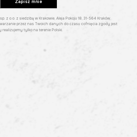
Zapisz mnie
z o.o. z siedzibą w Krakowie, Aleja Pokoju 18, 31-564 Kraków.
twarzanie przez nas Twoich danych do czasu cofnięcia zgody jest
 realizujemy tylko na terenie Polski.