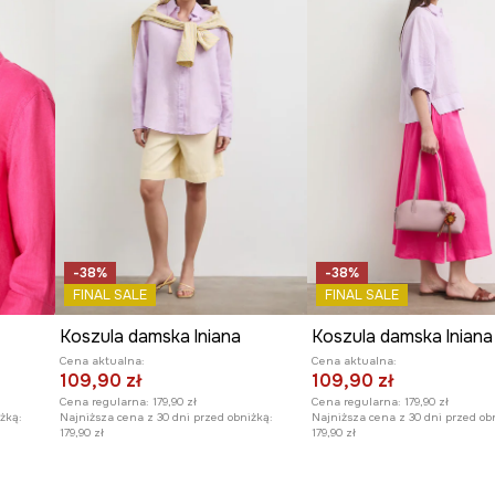
Producent
-38%
-38%
FINAL SALE
FINAL SALE
Koszula damska lniana
Koszula damska lniana
Cena aktualna:
Cena aktualna:
109,90 zł
109,90 zł
Cena regularna:
179,90 zł
Cena regularna:
179,90 zł
żką:
Najniższa cena z 30 dni przed obniżką:
Najniższa cena z 30 dni przed ob
179,90 zł
179,90 zł