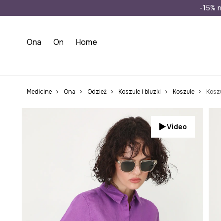
Wysyłka n
-15% n
Ona
On
Home
Medicine
Ona
Odzież
Koszule i bluzki
Koszule
Koszu
Video