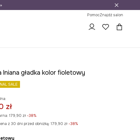
»
ni na zwrot
Pomoc
Znajdź salon
 lniana gładka kolor fioletowy
INAL SALE
lna:
0 zł
arna:
179,90 zł
-38%
ena z 30 dni przed obniżką:
179,90 zł
 -38%
oletowy