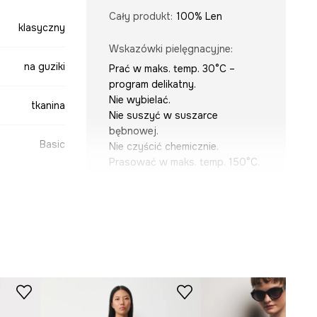
Cały produkt
:
100% Len
klasyczny
Wskazówki pielęgnacyjne
:
na guziki
Prać w maks. temp. 30°C –
program delikatny.
Nie wybielać.
tkanina
Nie suszyć w suszarce
bębnowej.
Basic
Nie czyścić chemicznie.
Prasować w maks. temp. 150°C.
KRÓJ
fioletowy
Dekolt
:
z kołnierzykiem
Krój
:
regular fit
Rękaw
:
długi
-KDD501-45X
Rodzaj rękawa
:
klasyczny