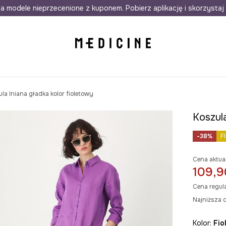
awet w 24h
a modele nieprzecenione z kuponem. Pobierz aplikację i skorzystaj 
Darmowa dostawa do salonów
30 d
la lniana gładka kolor fioletowy
Koszula
-38%
F
Cena aktua
109,9
Cena regul
Najniższa c
Kolor:
fi