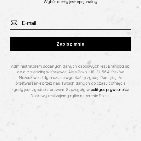
Wybór oferty jest opcjonalny
Zapisz mnie
Administratorem podanych danych osobowych jest Brandbq sp.
z o.o. z siedzibą w Krakowie, Aleja Pokoju 18, 31-564 Kraków.
Możesz w każdym czasie wycofać tę zgodę. Pamiętaj, że
przetwarzanie przez nas Twoich danych do czasu cofnięcia
zgody jest zgodne z prawem. Szczegóły w
polityce prywatności
.
Dostawy realizujemy tylko na terenie Polski.