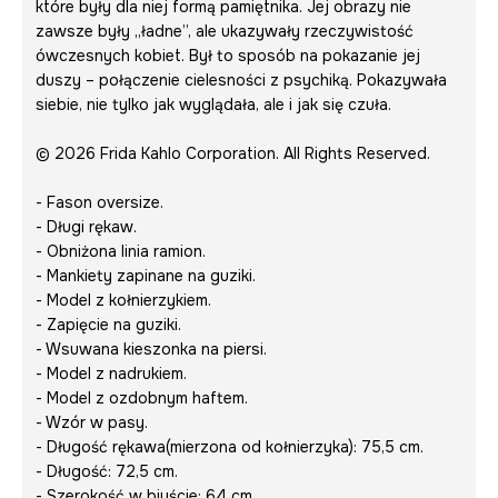
które były dla niej formą pamiętnika. Jej obrazy nie
zawsze były „ładne”, ale ukazywały rzeczywistość
ówczesnych kobiet. Był to sposób na pokazanie jej
duszy – połączenie cielesności z psychiką. Pokazywała
siebie, nie tylko jak wyglądała, ale i jak się czuła.
© 2026 Frida Kahlo Corporation. All Rights Reserved.
- Fason oversize.
- Długi rękaw.
- Obniżona linia ramion.
- Mankiety zapinane na guziki.
- Model z kołnierzykiem.
- Zapięcie na guziki.
- Wsuwana kieszonka na piersi.
- Model z nadrukiem.
- Model z ozdobnym haftem.
- Wzór w pasy.
- Długość rękawa(mierzona od kołnierzyka): 75,5 cm.
- Długość: 72,5 cm.
- Szerokość w biuście: 64 cm.