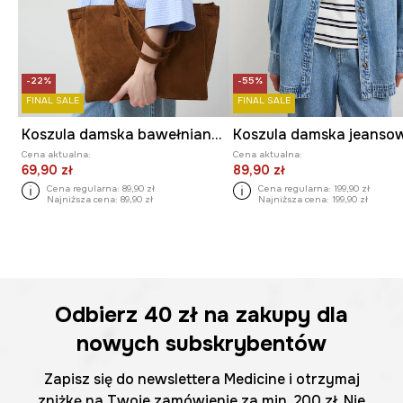
-22%
-55%
FINAL SALE
FINAL SALE
Koszula damska bawełniana z elastanem
Cena aktualna:
Cena aktualna:
69,90 zł
89,90 zł
Cena regularna:
89,90 zł
Cena regularna:
199,90 zł
Najniższa cena:
89,90 zł
Najniższa cena:
199,90 zł
Odbierz
40 zł
na zakupy dla
nowych subskrybentów
Zapisz się do newslettera Medicine i otrzymaj
zniżkę na Twoje zamówienie za min. 200 zł. Nie