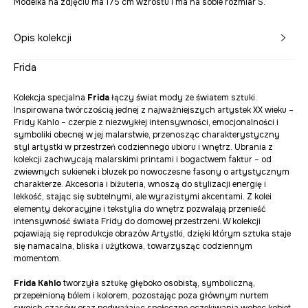
Modelka na zdjęciu ma 175 cm wzrostu i ma na sobie rozmiar S.
Opis kolekcji
Frida
Kolekcja specjalna
Frida
łączy świat mody ze światem sztuki.
Inspirowana twórczością jednej z najważniejszych artystek XX wieku –
Fridy Kahlo – czerpie z niezwykłej intensywności, emocjonalności i
symboliki obecnej w jej malarstwie, przenosząc charakterystyczny
styl artystki w przestrzeń codziennego ubioru i wnętrz. Ubrania z
kolekcji zachwycają malarskimi printami i bogactwem faktur – od
zwiewnych sukienek i bluzek po nowoczesne fasony o artystycznym
charakterze. Akcesoria i biżuteria, wnoszą do stylizacji energię i
lekkość, stając się subtelnymi, ale wyrazistymi akcentami. Z kolei
elementy dekoracyjne i tekstylia do wnętrz pozwalają przenieść
intensywność świata Fridy do domowej przestrzeni. W kolekcji
pojawiają się reprodukcje obrazów Artystki, dzięki którym sztuka staje
się namacalna, bliska i użytkowa, towarzysząc codziennym
momentom.
Frida Kahlo
tworzyła sztukę głęboko osobistą, symboliczną,
przepełnioną bólem i kolorem, pozostając poza głównym nurtem