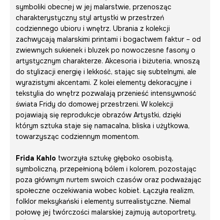
symboliki obecnej w jej malarstwie, przenosząc
charakterystyczny styl artystki w przestrzeń
codziennego ubioru i wnętrz. Ubrania z kolekcji
zachwycają malarskimi printami i bogactwem faktur – od
zwiewnych sukienek i bluzek po nowoczesne fasony o
artystycznym charakterze. Akcesoria i biżuteria, wnoszą
do stylizacji energię i lekkość, stając się subtelnymi, ale
wyrazistymi akcentami. Z kolei elementy dekoracyjne i
tekstylia do wnętrz pozwalają przenieść intensywność
świata Fridy do domowej przestrzeni. W kolekcji
pojawiają się reprodukcje obrazów Artystki, dzięki
którym sztuka staje się namacalna, bliska i użytkowa,
towarzysząc codziennym momentom.
Frida Kahlo
tworzyła sztukę głęboko osobistą,
symboliczną, przepełnioną bólem i kolorem, pozostając
poza głównym nurtem swoich czasów oraz podważając
społeczne oczekiwania wobec kobiet. Łączyła realizm,
folklor meksykański i elementy surrealistyczne. Niemal
połowę jej twórczości malarskiej zajmują autoportrety,