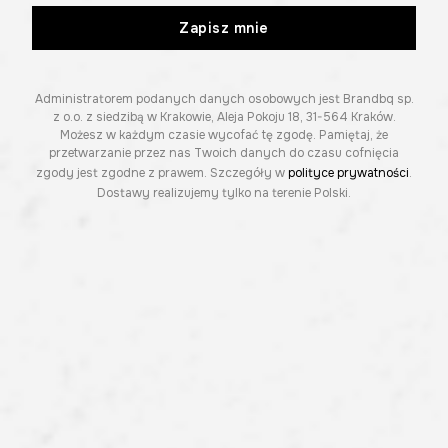
Zapisz mnie
Administratorem podanych danych osobowych jest Brandbq sp.
z o.o. z siedzibą w Krakowie, Aleja Pokoju 18, 31-564 Kraków.
Możesz w każdym czasie wycofać tę zgodę. Pamiętaj, że
przetwarzanie przez nas Twoich danych do czasu cofnięcia
zgody jest zgodne z prawem. Szczegóły w
polityce prywatności
.
Dostawy realizujemy tylko na terenie Polski.