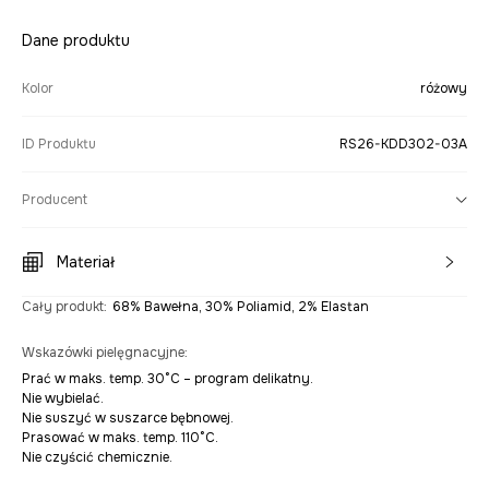
Dane produktu
Kolor
różowy
ID Produktu
RS26-KDD302-03A
Producent
Materiał
Cały produkt
:
68% Bawełna, 30% Poliamid, 2% Elastan
Wskazówki pielęgnacyjne
:
Prać w maks. temp. 30°C – program delikatny.
Nie wybielać.
Nie suszyć w suszarce bębnowej.
Prasować w maks. temp. 110°C.
Nie czyścić chemicznie.