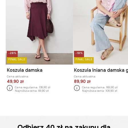
-28%
-18%
FINAL SALE
FINAL SALE
Koszula damska
Cena aktualna:
Cena aktualna:
49,90 zł
89,90 zł
Cena regularna:
139,90 zł
Cena regularna:
169,90 zł
Najniższa cena:
69,90 zł
Najniższa cena:
109,90 zł
Odbierz
40 zł
na zakupy dla