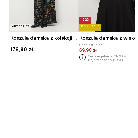
-22%
ART SERIES
FINAL SALE
Koszula damska z kolekcji Zamek Królewski na Wawelu x Medicine
Koszula damska z wisko
Cena aktualna:
179,90 zł
69,90 zł
Cena regularna:
139,90 zł
Najniższa cena:
89,90 zł