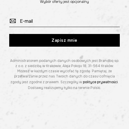
Wybór oferty jest opcjonalny
Zapisz mnie
Administratorem podanych danych osobowych jest Brandbq sp.
z o.o. z siedzibą w Krakowie, Aleja Pokoju 18, 31-564 Kraków.
Możesz w każdym czasie wycofać tę zgodę. Pamiętaj, że
przetwarzanie przez nas Twoich danych do czasu cofnięcia
zgody jest zgodne z prawem. Szczegóły w
polityce prywatności
.
Dostawy realizujemy tylko na terenie Polski.