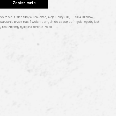
Zapisz mnie
z o.o. z siedzibą w Krakowie, Aleja Pokoju 18, 31-564 Kraków.
twarzanie przez nas Twoich danych do czasu cofnięcia zgody jest
 realizujemy tylko na terenie Polski.