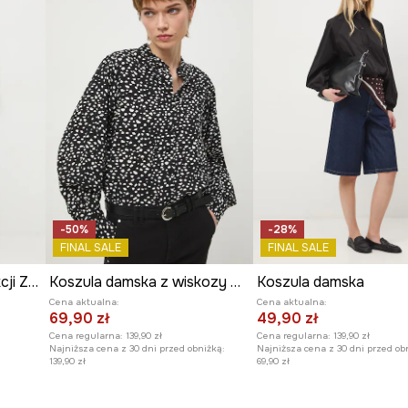
-50%
-28%
FINAL SALE
FINAL SALE
Koszula damska z kolekcji Zamek Królewski na Wawelu x Medicine
Koszula damska z wiskozy wzorzysta
Koszula damska
Cena aktualna:
Cena aktualna:
69,90 zł
49,90 zł
Cena regularna:
139,90 zł
Cena regularna:
139,90 zł
Najniższa cena z 30 dni przed obniżką:
Najniższa cena z 30 dni przed ob
139,90 zł
69,90 zł