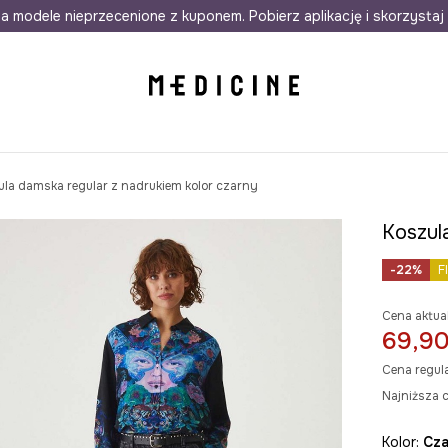
awet w 24h
a modele nieprzecenione z kuponem. Pobierz aplikację i skorzystaj 
Darmowa dostawa do salonów
30 d
ula damska regular z nadrukiem kolor czarny
Koszul
-22%
F
Cena aktua
69,90
Cena regul
Najniższa c
Kolor:
cz