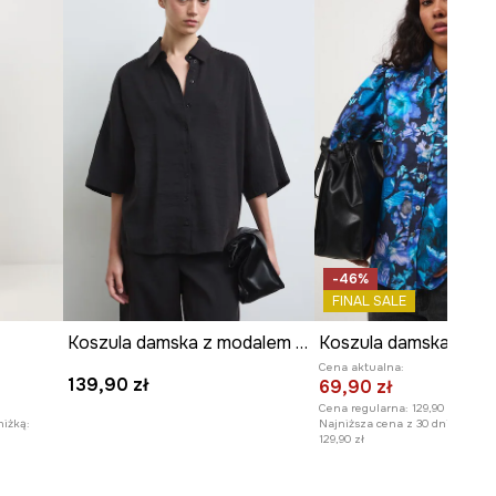
-46%
FINAL SALE
Koszula damska z modalem gładka
Koszula damska bawe
Cena aktualna:
139,90 zł
69,90 zł
Cena regularna:
129,90 zł
niżką:
Najniższa cena z 30 dni przed o
129,90 zł