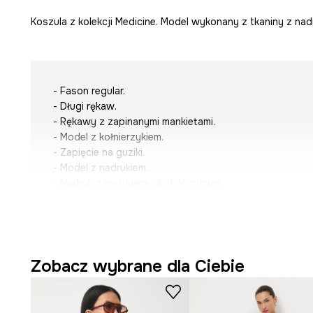
Koszula z kolekcji Medicine. Model wykonany z tkaniny z nad
- Fason regular.
- Długi rękaw.
- Rękawy z zapinanymi mankietami.
- Model z kołnierzykiem.
- Zapięcie na guziki.
- Model z nadrukiem.
- Nadruk z motywem abstrakcyjnym.
- Długość rękawa: 61,7 cm.
- Długość: 70,2 cm.
- Szerokość pod pachami: 57,15 cm.
- Wymiary podane dla rozmiaru: S.
Zobacz wybrane dla Ciebie