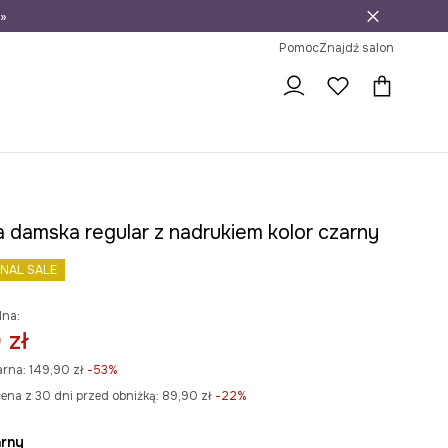
»
ni na zwrot
Pomoc
Znajdź salon
a damska regular z nadrukiem kolor czarny
INAL SALE
lna:
 zł
arna:
149,90 zł
-53%
ena z 30 dni przed obniżką:
89,90 zł
 -22%
arny