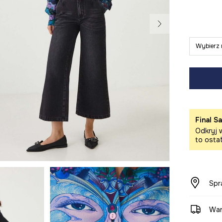
Wybierz 
Final Sa
Odkryj w
to osta
Spr
War