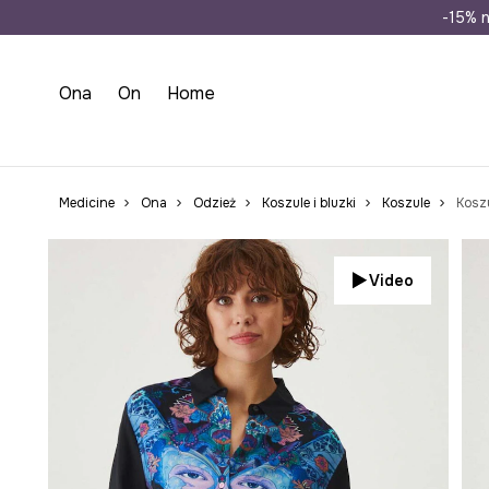
Wysyłka n
-15% n
Ona
On
Home
Medicine
Ona
Odzież
Koszule i bluzki
Koszule
Kosz
Video