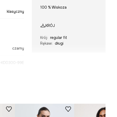
100 % Wiskoza
klasyczny
KRÓJ
Krój
:
regular fit
Rękaw
:
długi
czarny
-KDD300-99E