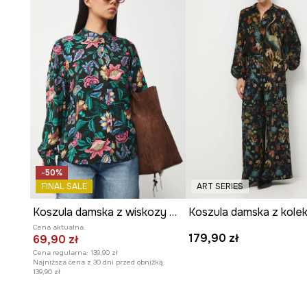
-50%
FINAL SALE
ART SERIES
Koszula damska z wiskozy wzorzysta
Cena aktualna:
179,90 zł
69,90 zł
Cena regularna:
139,90 zł
Najniższa cena z 30 dni przed obniżką:
139,90 zł