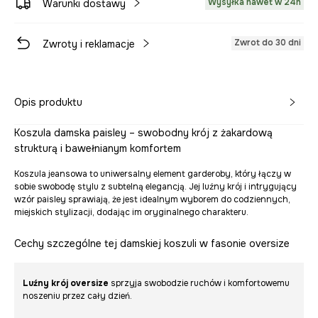
Wysyłka nawet w 24h
Warunki dostawy
Zwrot do 30 dni
Zwroty i reklamacje
Opis produktu
Koszula damska paisley – swobodny krój z żakardową
strukturą i bawełnianym komfortem
Koszula jeansowa to uniwersalny element garderoby, który łączy w
sobie swobodę stylu z subtelną elegancją. Jej luźny krój i intrygujący
wzór paisley sprawiają, że jest idealnym wyborem do codziennych,
miejskich stylizacji, dodając im oryginalnego charakteru.
Cechy szczególne tej damskiej koszuli w fasonie oversize
Luźny krój oversize
sprzyja swobodzie ruchów i komfortowemu
noszeniu przez cały dzień.