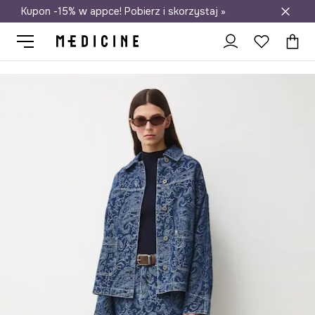
Kupon -15% w appce! Pobierz i skorzystaj »
Darmowa dostawa do salonów
Medicine
Ona
Odzież
Koszule i bluzki
Koszule