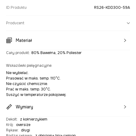
ID Produktu
RS26-KDD300-59A
Producent
Materiał
Cały produkt
:
80% Bawełna, 20% Poliester
Wskazówki pielęgnacyjne
:
Nie wybielać.
Prasować w maks. temp. 110°C.
Nie czyścić chemicznie.
Prać w maks. temp. 30°C.
Suszyć w temperaturze pokojowej.
Wymiary
Dekolt
:
z kołnierzykiem
Krój
:
oversize
Rękaw
:
długi
Rodzaj rękawa
:
z obniżoną linią ramion