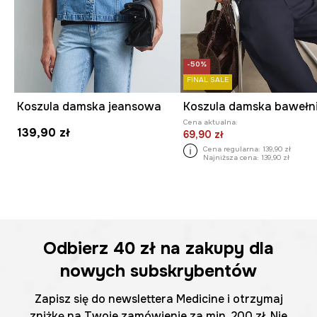
-50%
FINAL SALE
Koszula damska jeansowa
Koszula damska bawełn
Cena aktualna:
139,90 zł
69,90 zł
Cena regularna:
139,90 zł
Najniższa cena:
139,90 zł
Odbierz
40 zł
na zakupy dla
nowych subskrybentów
Zapisz się do newslettera Medicine i otrzymaj
zniżkę na Twoje zamówienie za min. 200 zł. Nie