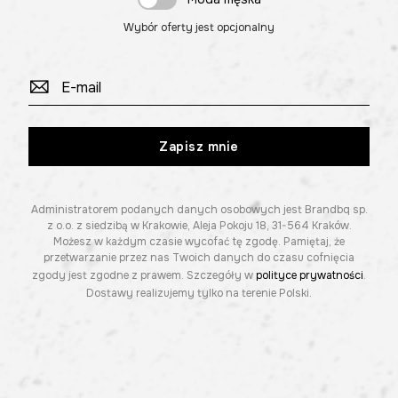
Wybór oferty jest opcjonalny
Zapisz mnie
Administratorem podanych danych osobowych jest Brandbq sp.
z o.o. z siedzibą w Krakowie, Aleja Pokoju 18, 31-564 Kraków.
Możesz w każdym czasie wycofać tę zgodę. Pamiętaj, że
przetwarzanie przez nas Twoich danych do czasu cofnięcia
zgody jest zgodne z prawem. Szczegóły w
polityce prywatności
.
Dostawy realizujemy tylko na terenie Polski.