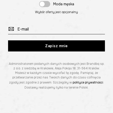
Moda męska
Wybór oferty jest opcjonalny
Zapisz mnie
Administratorem podanych danych osobowych jest Brandbq sp.
z o.o. z siedzibą w Krakowie, Aleja Pokoju 18, 31-564 Kraków.
Możesz w każdym czasie wycofać tę zgodę. Pamiętaj, że
przetwarzanie przez nas Twoich danych do czasu cofnięcia
zgody jest zgodne z prawem. Szczegóły w
polityce prywatności
.
Dostawy realizujemy tylko na terenie Polski.