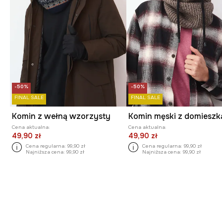
-50%
-50%
FINAL SALE
FINAL SALE
Komin z wełną wzorzysty
Cena aktualna:
Cena aktualna:
49,90 zł
49,90 zł
Cena regularna:
99,90 zł
Cena regularna:
99,90 zł
Najniższa cena:
99,90 zł
Najniższa cena:
99,90 zł