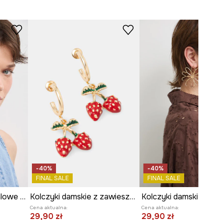
złoty
-AUD903-GLX
-40%
-40%
FINAL SALE
FINAL SALE
Kolczyki damskie metalowe z agatem
Kolczyki damskie z zawieszkami
Cena aktualna:
Cena aktualna:
29,90 zł
29,90 zł