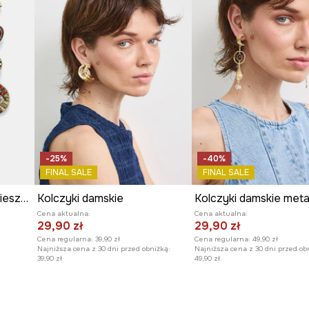
-25%
-40%
FINAL SALE
FINAL SALE
Kolczyki damskie z zawieszkami
Kolczyki damskie
Cena aktualna:
Cena aktualna:
29,90 zł
29,90 zł
Cena regularna:
39,90 zł
Cena regularna:
49,90 zł
Najniższa cena z 30 dni przed obniżką:
Najniższa cena z 30 dni przed ob
39,90 zł
49,90 zł