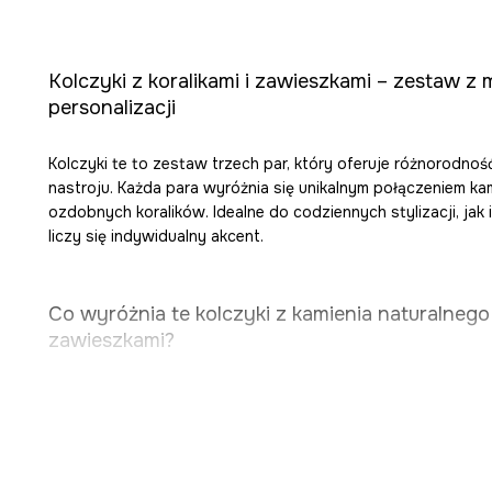
Kolczyki z koralikami i zawieszkami – zestaw z 
personalizacji
Kolczyki te to zestaw trzech par, który oferuje różnorodnoś
nastroju. Każda para wyróżnia się unikalnym połączeniem kam
ozdobnych koralików. Idealne do codziennych stylizacji, jak 
liczy się indywidualny akcent.
Co wyróżnia te kolczyki z kamienia naturalnego 
zawieszkami?
Kamienie naturalne (dalmatyński i tygrysie oko) dodają bi
autentycznego charakteru.