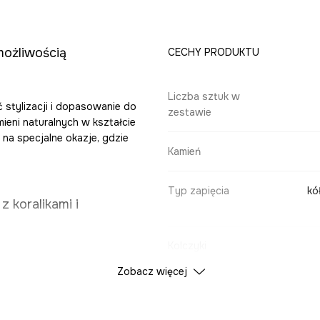
możliwością
CECHY PRODUKTU
Liczba sztuk w
ć stylizacji i dopasowanie do
zestawie
ieni naturalnych w kształcie
i na specjalne okazje, gdzie
Kamień
Typ zapięcia
kó
z koralikami i
Kolczyki
Zobacz więcej
żuterii
DANE PRODUKTU