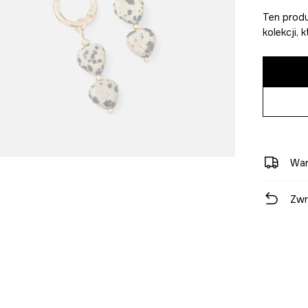
Ten produ
kolekcji,
War
Zwr