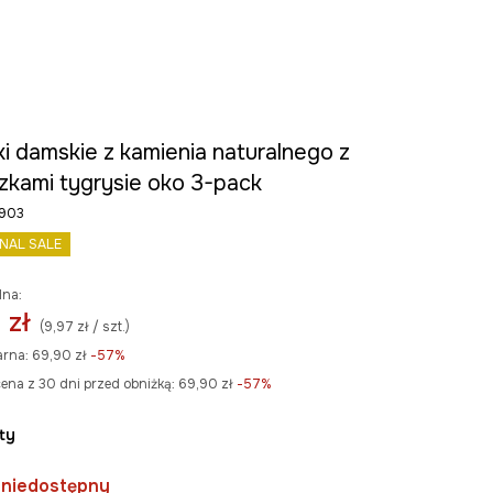
i damskie z kamienia naturalnego z
zkami tygrysie oko 3-pack
903
INAL SALE
lna:
 zł
(9,97 zł / szt.)
arna:
69,90 zł
-57%
ena z 30 dni przed obniżką:
69,90 zł
 -57%
oty
 niedostępny