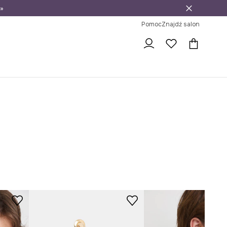
»
ni na zwrot
Pomoc
Znajdź salon