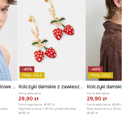
-40%
-40%
FINAL SALE
FINAL SALE
Kolczyki damskie metalowe z agatem
Kolczyki damskie z zawieszkami
Cena aktualna:
Cena aktualna:
29,90 zł
29,90 zł
Cena regularna:
49,90 zł
Cena regularna:
49,90 zł
niżką:
Najniższa cena z 30 dni przed obniżką:
Najniższa cena z 30 dni przed o
49,90 zł
49,90 zł