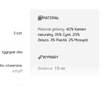
MATERIAŁ
Materiał główny
:
40% Kamień
3 szt.
naturalny, 35% Cynk, 20%
Żelazo, 3% Plastik, 2% Mosiądz
tygrysie oko
WYMIARY
łko otwierane,
Średnica
:
1,5 cm
sztyft
koła