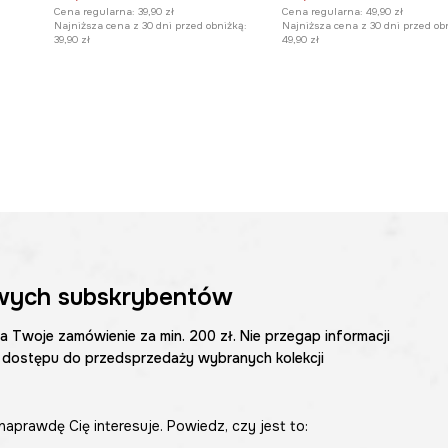
Cena regularna:
39,90 zł
Cena regularna:
49,90 zł
Najniższa cena z 30 dni przed obniżką:
Najniższa cena z 30 dni przed ob
39,90 zł
49,90 zł
wych subskrybentów
na Twoje zamówienie za min. 200 zł. Nie przegap informacji
 dostępu do przedsprzedaży wybranych kolekcji
naprawdę Cię interesuje. Powiedz, czy jest to: