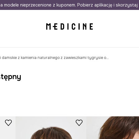
awet w 24h
a modele nieprzecenione z kuponem. Pobierz aplikację i skorzystaj 
Darmowa dostawa do salonów
30 d
Kolczyki damskie z kamienia naturalnego z zawieszkami tygrysie oko 3-pack
stępny