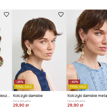
, pasiastym wzorem.
Kolor
ciemnymi plamkami na
ID Produktu
RS26
ję stylu kolczyków.
Producent
i i dopasowaniu do
cowanie kolczyków.
ożliwość tworzenia
-25%
-40%
FINAL SALE
FINAL SALE
Kolczyki damskie z zawieszkami
Kolczyki damskie
Cena aktualna:
Cena aktualna:
29,90 zł
29,90 zł