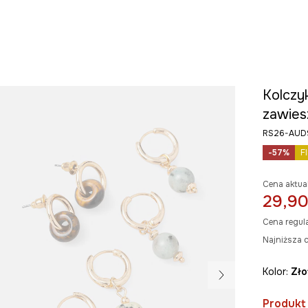
Kolczyk
zawies
RS26-AUD
-57%
F
Cena aktua
29,90
Cena regul
Najniższa c
Kolor:
zł
Produkt