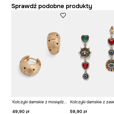
Kamień tygrysie oko zachwyca głębią barw i unikalnym
Sprawdź podobne produkty
Kamień dalmatyński wyróżnia się charakterystycznymi, 
jasnym tle.
Ozdobne zawieszki z koralikami pozwalają na modyfikac
Możliwość ściągnięcia zawieszek sprzyja personalizacj
okazji.
Zapięcie na sztyft zapewnia stabilne i komfortowe mo
Zestaw trzech par kolczyków oferuje różnorodność i m
wielu stylizacji.
Kolczyki damskie z mosiądzu i żywicy syntetycznej
49,90 zł
59,90 zł