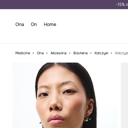
Wysyłka n
-15% n
Ona
On
Home
Medicine
Ona
Akcesoria
Biżuteria
Kolczyki
Kolczyk