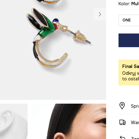
Kolor:
mu
ONE
Final Sa
Odkryj w
to osta
Spr
War