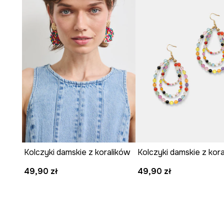
zestawy
.
Lekka konstrukcja kolczyków sprzyja
komfortowemu n
dzień.
Ich oryginalny design
podkreśla indywidualny charak
stylizacjom wyrazu.
Kolczyki damskie z koralików
Kolczyki damskie z kora
49,90 zł
49,90 zł