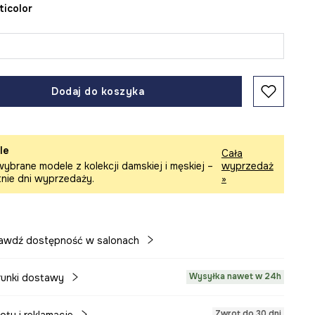
lticolor
Dodaj do koszyka
le
Cała
ybrane modele z kolekcji damskiej i męskiej –
wyprzedaż
tnie dni wyprzedaży.
»
awdź dostępność w salonach
Wysyłka nawet w 24h
unki dostawy
Zwrot do 30 dni