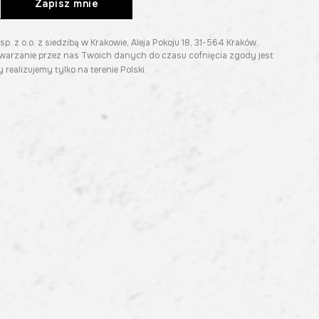
Zapisz mnie
z o.o. z siedzibą w Krakowie, Aleja Pokoju 18, 31-564 Kraków.
twarzanie przez nas Twoich danych do czasu cofnięcia zgody jest
 realizujemy tylko na terenie Polski.