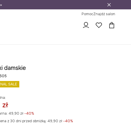
»
ni na zwrot
Pomoc
Znajdź salon
ki damskie
505
INAL SALE
lna:
 zł
arna:
49,90 zł
-40%
ena z 30 dni przed obniżką:
49,90 zł
 -40%