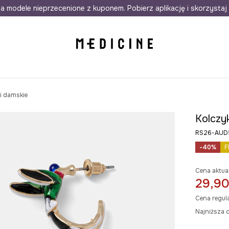
awet w 24h
a modele nieprzecenione z kuponem. Pobierz aplikację i skorzystaj 
Darmowa dostawa do salonów
30 d
i damskie
Kolczy
RS26-AUD
-40%
F
Cena aktua
29,90
Cena regul
Najniższa c