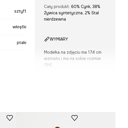
Cały produkt
:
60% Cynk, 38%
sztyft
Żywica syntetyczna, 2% Stal
nierdzewna
wkrętki
WYMIARY
ptaki
Modelka na zdjęciu ma 174 cm
wzrostu i ma na sobie rozmiar
ONE.
multicolor
-AUD505-MLX