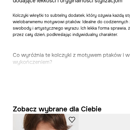
dodające lekkości i oryginalności stylizacjom
Kolczyki wkrętki to subtelny dodatek, który ożywia każdą st
wielobarwnemu motywowi ptaków. Idealne do codziennych
swobody i artystycznego wyrazu. Ich lekka forma sprawia,
przez cały dzień, podkreślając indywidualny charakter.
Co wyróżnia te kolczyki z motywem ptaków i 
wykończeniem?
Praktyczne
zapięcie na sztyft
pozwala na łatwe i be
kolczyków.
Wielobarwny motyw ptaków
ożywia kolczyki, wprowa
Zobacz wybrane dla Ciebie
artystyczny akcent.
Swobodny styl sprawia, że kolczyki doskonale
uzupełn