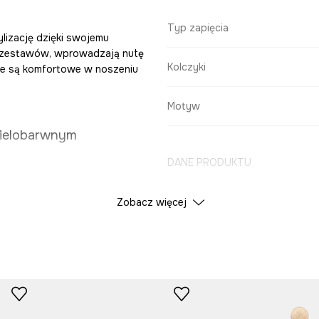
Typ zapięcia
ylizację dzięki swojemu
 zestawów, wprowadzają nutę
Kolczyki
 że są komfortowe w noszeniu
Motyw
wielobarwnym
DANE PRODUKTU
Zobacz więcej
Kolor
zpieczne mocowanie
ID Produktu
RS26
dzając radosny i
Producent
iają codzienne