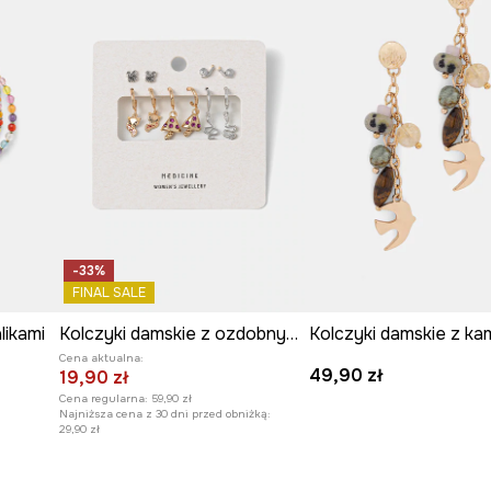
oszeniu
przez cały
ter
i dodaje
-33%
FINAL SALE
likami
Kolczyki damskie z ozdobnymi zawieszkami (5-pack)
Cena aktualna:
49,90 zł
19,90 zł
Cena regularna:
59,90 zł
Najniższa cena z 30 dni przed obniżką:
29,90 zł