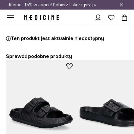
Kupon -15% w appce! Pobierz i skorzystaj »
Darmowa dostawa do salonów
Medicine
Ona
Obuwie
Klapki i sandały
Klapki
Klapki dams
Ten produkt jest aktualnie niedostępny
Sprawdź podobne produkty