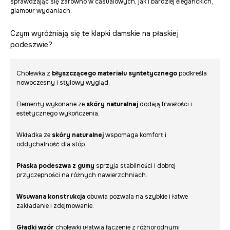
sprawdzając się zarówno w casualowych, jak i bardziej eleganckich,
glamour wydaniach.
Czym wyróżniają się te klapki damskie na płaskiej
podeszwie?
Cholewka z
błyszczącego materiału syntetycznego
podkreśla
nowoczesny i stylowy wygląd.
Elementy wykonane ze
skóry naturalnej
dodają trwałości i
estetycznego wykończenia.
Wkładka ze
skóry naturalnej
wspomaga komfort i
oddychalność dla stóp.
Płaska podeszwa z gumy
sprzyja stabilności i dobrej
przyczepności na różnych nawierzchniach.
Wsuwana konstrukcja
obuwia pozwala na szybkie i łatwe
zakładanie i zdejmowanie.
Gładki wzór
cholewki ułatwia łączenie z różnorodnymi