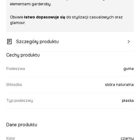
elementami garderoby.
Obuwie
łatwo dopasowuje się
do stylizacji casualowych oraz
glamour.
Szczegóły produktu
Cechy produktu
Podeszwa
guma
Wkładka
skóra naturalna
Typ podeszwy
płaska
Dane produktu
Kolor
czarny