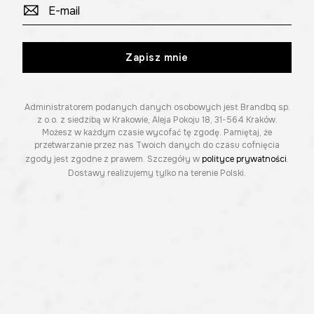
Zapisz mnie
Administratorem podanych danych osobowych jest Brandbq sp.
z o.o. z siedzibą w Krakowie, Aleja Pokoju 18, 31-564 Kraków.
Możesz w każdym czasie wycofać tę zgodę. Pamiętaj, że
przetwarzanie przez nas Twoich danych do czasu cofnięcia
zgody jest zgodne z prawem. Szczegóły w
polityce prywatności
.
Dostawy realizujemy tylko na terenie Polski.