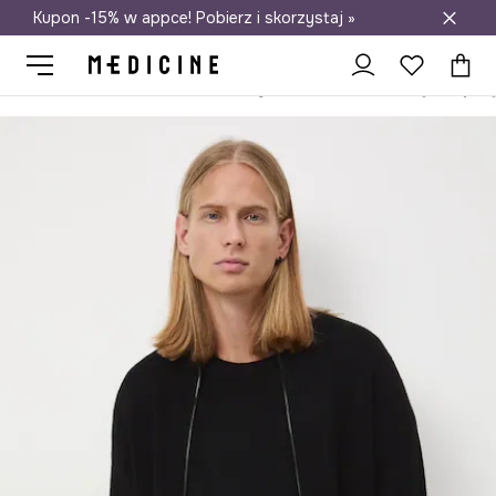
Kupon -15% w appce! Pobierz i skorzystaj »
Darmowa dostawa do salonów
Medicine
On
Odzież
Swetry
Rozpinane
Kardigan męski g