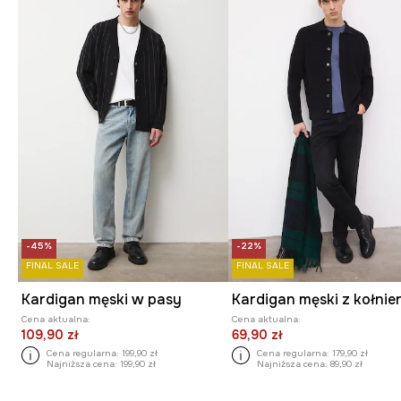
-45%
-22%
FINAL SALE
FINAL SALE
Kardigan męski w pasy
Cena aktualna:
Cena aktualna:
109,90 zł
69,90 zł
Cena regularna:
199,90 zł
Cena regularna:
179,90 zł
Najniższa cena:
199,90 zł
Najniższa cena:
89,90 zł