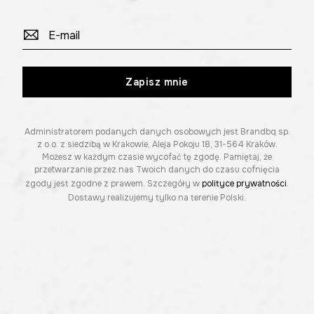
Zapisz mnie
Administratorem podanych danych osobowych jest Brandbq sp.
z o.o. z siedzibą w Krakowie, Aleja Pokoju 18, 31-564 Kraków.
Możesz w każdym czasie wycofać tę zgodę. Pamiętaj, że
przetwarzanie przez nas Twoich danych do czasu cofnięcia
zgody jest zgodne z prawem. Szczegóły w
polityce prywatności
.
Dostawy realizujemy tylko na terenie Polski.