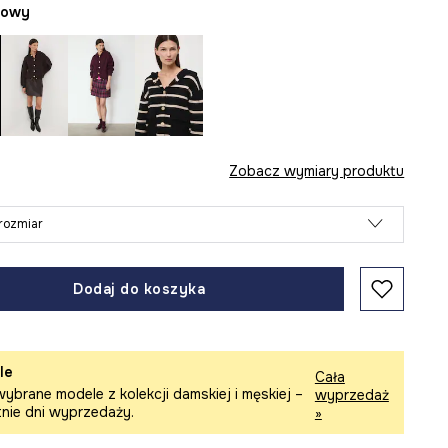
żowy
Zobacz wymiary produktu
rozmiar
Dodaj do koszyka
le
Cała
ybrane modele z kolekcji damskiej i męskiej –
wyprzedaż
tnie dni wyprzedaży.
»