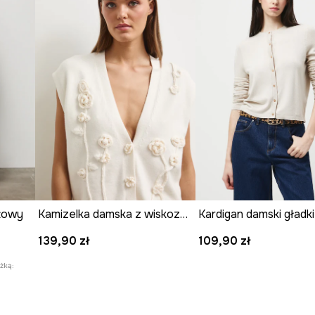
nżowy
Kamizelka damska z wiskozą z aplikacją
139,90 zł
109,90 zł
żką: