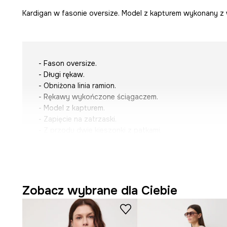
Kardigan w fasonie oversize. Model z kapturem wykonany z 
- Fason oversize.
- Długi rękaw.
- Obniżona linia ramion.
- Rękawy wykończone ściągaczem.
- Model z kapturem.
- Zapięcie na zatrzaski.
- Z przodu dwie kieszonki z patkami.
- Dolna krawędź wykończona troczkami ze stoperami, k
indywidualne dopasowanie.
- Gładka dzianina.
- Długość rękawa(mierzona od kaptura): 73 cm.
- Wzorzysta dzianina.
Zobacz wybrane dla Ciebie
- Wzór w pasy.
- Długość: 56,5 cm.
- Szerokość w biuście: 59 cm.