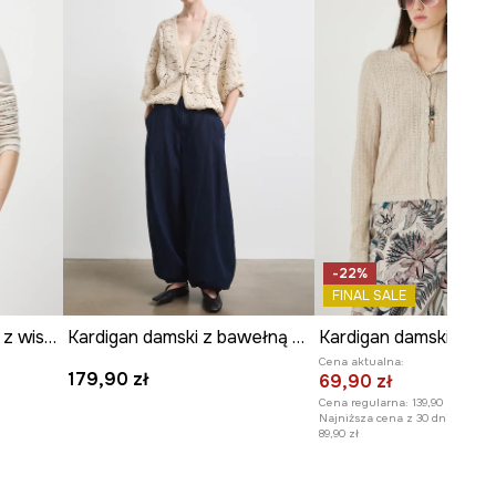
WYMIARY
Zobacz wymiary produktu
-22%
FINAL SALE
Kardigan damski gładki z wiskozą
Kardigan damski z bawełną ażurowy
Kardigan damski mel
Cena aktualna:
179,90 zł
69,90 zł
Cena regularna:
139,90 zł
Najniższa cena z 30 dni przed o
89,90 zł