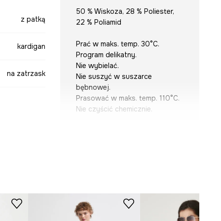
50 % Wiskoza, 28 % Poliester,
z patką
22 % Poliamid
Prać w maks. temp. 30°C.
kardigan
Program delikatny.
Nie wybielać.
na zatrzask
Nie suszyć w suszarce
bębnowej.
Prasować w maks. temp. 110°C.
Nie czyścić chemicznie.
beżowy
KRÓJ
Dekolt
:
okrągły
SWD407-08A
Krój
:
oversize
Rękaw
:
długi
Rodzaj rękawa
:
opadający