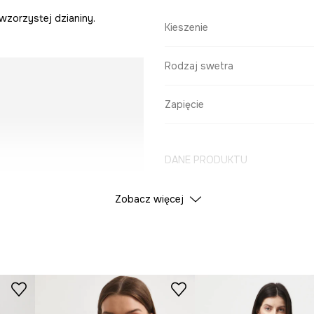
wzorzystej dzianiny.
Kieszenie
Rodzaj swetra
Zapięcie
DANE PRODUKTU
tóre zapewniają
Zobacz więcej
Kolor
ID Produktu
RW25-
Producent