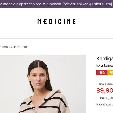
awet w 24h
a modele nieprzecenione z kuponem. Pobierz aplikację i skorzystaj 
Darmowa dostawa do salonów
30 d
damski z kapturem
Kardig
kolor beż
-18%
FI
Cena aktua
89,90
Cena regul
Najniższa c