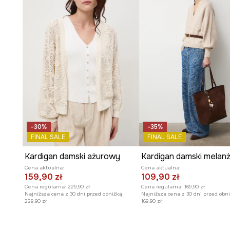
- Wymiary podane dla rozmiaru: S.
-30%
-35%
FINAL SALE
FINAL SALE
Kardigan damski ażurowy
Kardigan damski mela
Cena aktualna:
Cena aktualna:
159,90 zł
109,90 zł
Cena regularna:
229,90 zł
Cena regularna:
169,90 zł
Najniższa cena z 30 dni przed obniżką:
Najniższa cena z 30 dni przed obni
229,90 zł
169,90 zł