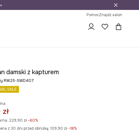
»
ni na zwrot
Pomoc
Znajdź salon
an damski z kapturem
owy RW25-SWD407
NAL SALE
lna:
 zł
arna:
229,90 zł
-60%
ena z 30 dni przed obniżką:
109,90 zł
 -18%