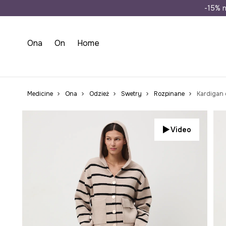
Wysyłka n
-15% n
Ona
On
Home
Medicine
Ona
Odzież
Swetry
Rozpinane
Kardigan 
Video