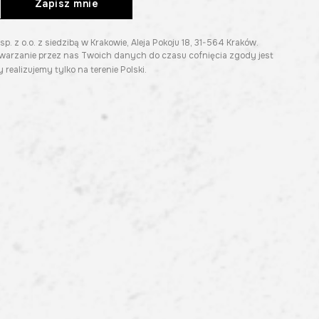
Zapisz mnie
z o.o. z siedzibą w Krakowie, Aleja Pokoju 18, 31-564 Kraków.
twarzanie przez nas Twoich danych do czasu cofnięcia zgody jest
 realizujemy tylko na terenie Polski.