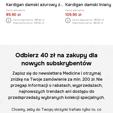
Kardigan damski ażurowy z domieszką wełny
Kardigan damski lniany
Cena aktualna:
Cena aktualna:
89,90 zł
109,90 zł
Cena regularna:
189,90 zł
Cena regularna:
189,90 zł
Najniższa cena:
109,90 zł
Najniższa cena:
189,90 zł
Odbierz
40 zł
na zakupy dla
nowych subskrybentów
Zapisz się do newslettera Medicine i otrzymaj
zniżkę na Twoje zamówienie za min. 200 zł. Nie
przegap informacji o rabatach, wyprzedażach,
najnowszych trendach ani dostępu do
przedsprzedaży wybranych kolekcji specjalnych.
Chcemy, żeby do Twojej skrzynki trafiało tylko to, co