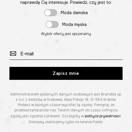
naprawdę Cię interesuje. Powiedz, czy jest to:
Moda damska
Moda męska
Wybór oferty jest opcjonalny
Zapisz mnie
Administratorem podanych danych osobowych jest Brandbq sp.
z o.o. z siedzibą w Krakowie, Aleja Pokoju 18, 31-564 Kraków.
Możesz w każdym czasie wycofać tę zgodę. Pamiętaj, że
przetwarzanie przez nas Twoich danych do czasu cofnięcia
zgody jest zgodne z prawem. Szczegóły w
polityce prywatności
.
Dostawy realizujemy tylko na terenie Polski.