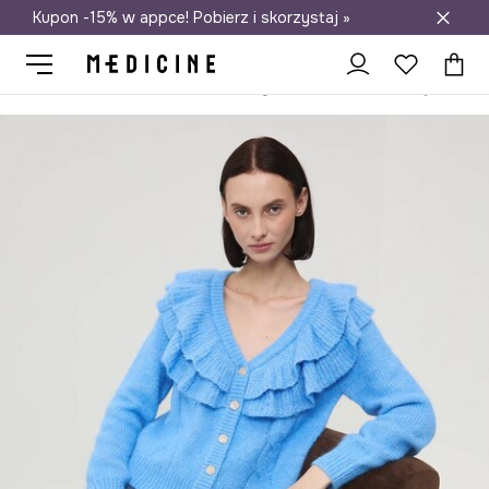
Kupon -15% w appce! Pobierz i skorzystaj »
Darmowa dostawa do salonów
Medicine
Ona
Odzież
Swetry
Rozpinane