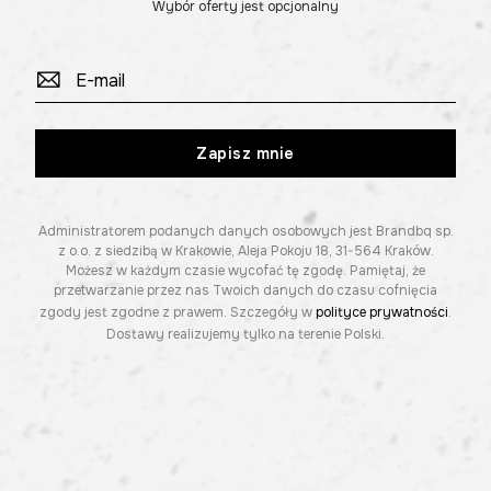
Wybór oferty jest opcjonalny
Zapisz mnie
Administratorem podanych danych osobowych jest Brandbq sp.
z o.o. z siedzibą w Krakowie, Aleja Pokoju 18, 31-564 Kraków.
Możesz w każdym czasie wycofać tę zgodę. Pamiętaj, że
przetwarzanie przez nas Twoich danych do czasu cofnięcia
zgody jest zgodne z prawem. Szczegóły w
polityce prywatności
.
Dostawy realizujemy tylko na terenie Polski.