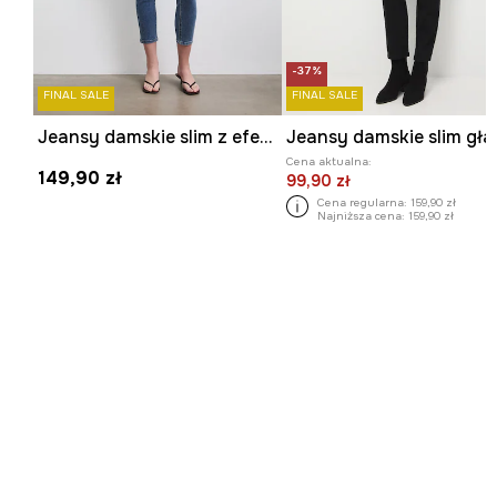
-37%
FINAL SALE
FINAL SALE
Jeansy damskie slim z efektem sprania kolor niebieski
Cena aktualna:
149,90 zł
99,90 zł
Cena regularna:
159,90 zł
Najniższa cena:
159,90 zł