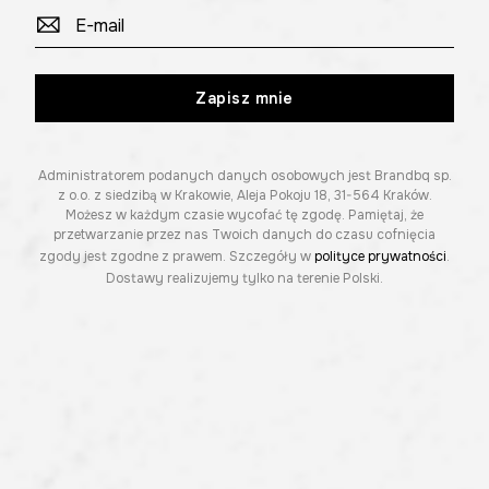
Zapisz mnie
Administratorem podanych danych osobowych jest Brandbq sp.
z o.o. z siedzibą w Krakowie, Aleja Pokoju 18, 31-564 Kraków.
Możesz w każdym czasie wycofać tę zgodę. Pamiętaj, że
przetwarzanie przez nas Twoich danych do czasu cofnięcia
zgody jest zgodne z prawem. Szczegóły w
polityce prywatności
.
Dostawy realizujemy tylko na terenie Polski.