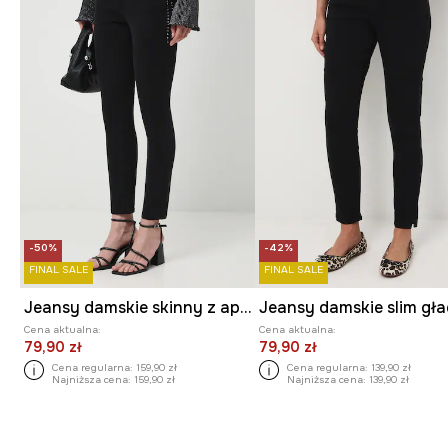
-50%
-42%
FINAL SALE
FINAL SALE
Jeansy damskie skinny z aplikacją
Jeansy damskie slim gła
Cena aktualna:
Cena aktualna:
79,90 zł
79,90 zł
Cena regularna:
159,90 zł
Cena regularna:
139,90 zł
Najniższa cena:
159,90 zł
Najniższa cena:
139,90 zł