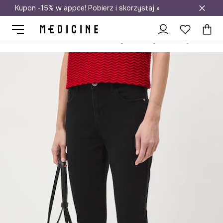
Kupon -15% w appce! Pobierz i skorzystaj »
Darmowa dostawa do salonów
Medicine
Ona
Odzież
Jeansy
Skinny