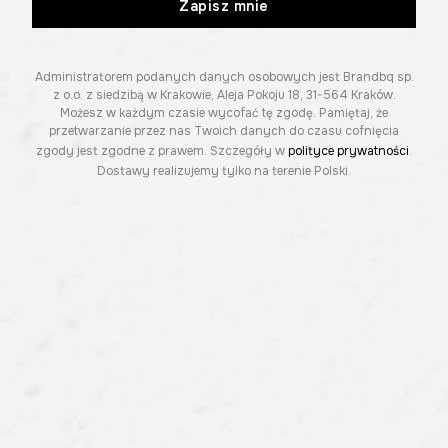
Zapisz mnie
Administratorem podanych danych osobowych jest Brandbq sp.
z o.o. z siedzibą w Krakowie, Aleja Pokoju 18, 31-564 Kraków.
Możesz w każdym czasie wycofać tę zgodę. Pamiętaj, że
przetwarzanie przez nas Twoich danych do czasu cofnięcia
zgody jest zgodne z prawem. Szczegóły w
polityce prywatności
.
Dostawy realizujemy tylko na terenie Polski.