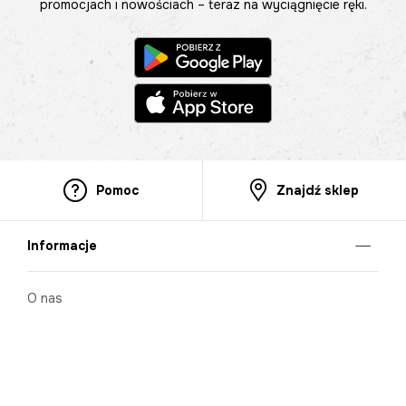
promocjach i nowościach – teraz na wyciągnięcie ręki.
Pomoc
Znajdź sklep
Informacje
O nas
Nasze salony
Aplikacja mobilna
Zasady prezentowania towarów