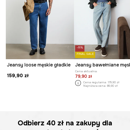
-11%
FINAL SALE
Jeansy loose męskie gładkie
Cena aktualna:
159,90 zł
79,90 zł
Cena regularna:
179,90 zł
Najniższa cena:
89,90 zł
Odbierz
40 zł
na zakupy dla