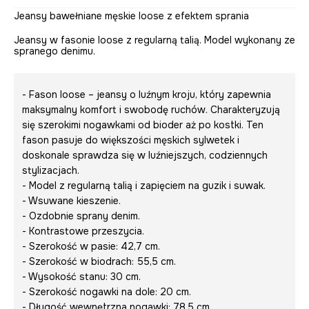
Jeansy bawełniane męskie loose z efektem sprania
Jeansy w fasonie loose z regularną talią. Model wykonany ze
spranego denimu.
- Fason loose – jeansy o luźnym kroju, który zapewnia
maksymalny komfort i swobodę ruchów. Charakteryzują
się szerokimi nogawkami od bioder aż po kostki. Ten
fason pasuje do większości męskich sylwetek i
doskonale sprawdza się w luźniejszych, codziennych
stylizacjach.
- Model z regularną talią i zapięciem na guzik i suwak.
- Wsuwane kieszenie.
- Ozdobnie sprany denim.
- Kontrastowe przeszycia.
- Szerokość w pasie: 42,7 cm.
- Szerokość w biodrach: 55,5 cm.
- Wysokość stanu: 30 cm.
- Szerokość nogawki na dole: 20 cm.
- Długość wewnętrzna nogawki: 78,5 cm.