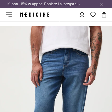
Kupon -15% w appce! Pobierz i skorzystaj »
Darmowa dostawa do salonów
Medicine
On
Odzież
Jeansy
Loose