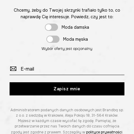
Chcemy, żeby do Twojej skrzynki trafiało tylko to, co
naprawdę Cię interesuje. Powiedz, czy jest to:
Moda damska
Moda męska
Wybór oferty jest opcjonalny
Zapisz mnie
Administratorem podanych danych osobowych jest Brandbq sp.
z o.o. z siedzibą w Krakowie, Aleja Pokoju 18, 31-564 Kraków.
Możesz w każdym czasie wycofać tę zgodę. Pamiętaj, że
przetwarzanie przez nas Twoich danych do czasu cofnięcia
zgody jest zgodne z prawem. Szczegóły w
polityce prywatności
.