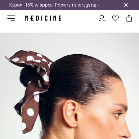
Kupon -15% w appce! Pobierz i skorzystaj »
Darmowa dostawa do salonów
Medicine
Ona
Akcesoria
Biżuteria
Ozdoby do włosów
Gu