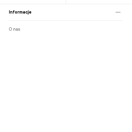
Informacje
O nas
Nasze salony
Aplikacja mobilna
Zasady prezentowania towarów
Projekt Murale
Blog
Cooperation
Zgłaszanie naruszeń (whistleblowing)
Kontakt
Kariera