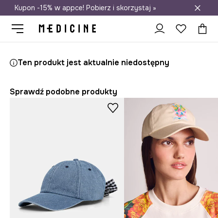
Kupon -15% w appce! Pobierz i skorzystaj »
Darmowa dostawa do salonów
Medicine
Ona
Akcesoria
Czapki i kapelusze
Czapki z daszki
Ten produkt jest aktualnie niedostępny
Sprawdź podobne produkty