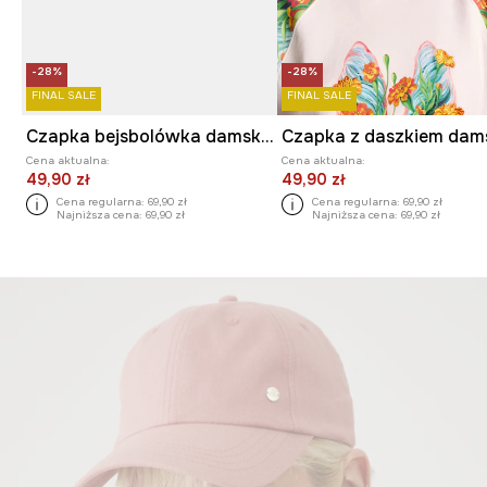
-28%
-28%
FINAL SALE
FINAL SALE
Czapka bejsbolówka damska bawełniana
Cena aktualna:
Cena aktualna:
49,90 zł
49,90 zł
Cena regularna:
69,90 zł
Cena regularna:
69,90 zł
Najniższa cena:
69,90 zł
Najniższa cena:
69,90 zł