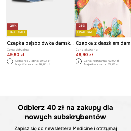
-28%
-28%
FINAL SALE
FINAL SALE
Czapka bejsbolówka damska bawełniana
Cena aktualna:
Cena aktualna:
49,90 zł
49,90 zł
Cena regularna:
69,90 zł
Cena regularna:
69,90 zł
Najniższa cena:
69,90 zł
Najniższa cena:
69,90 zł
Odbierz
40 zł
na zakupy dla
nowych subskrybentów
Zapisz się do newslettera Medicine i otrzymaj