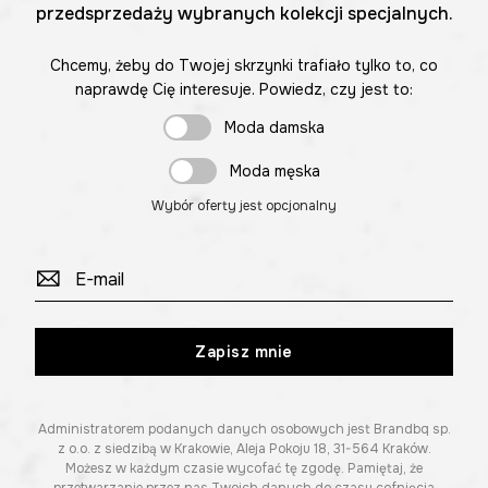
przedsprzedaży wybranych kolekcji specjalnych.
Chcemy, żeby do Twojej skrzynki trafiało tylko to, co
naprawdę Cię interesuje. Powiedz, czy jest to:
Moda damska
Moda męska
Wybór oferty jest opcjonalny
Zapisz mnie
Administratorem podanych danych osobowych jest Brandbq sp.
z o.o. z siedzibą w Krakowie, Aleja Pokoju 18, 31-564 Kraków.
Możesz w każdym czasie wycofać tę zgodę. Pamiętaj, że