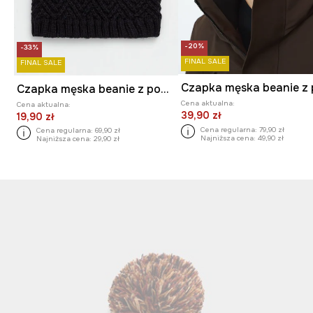
-20%
-33%
FINAL SALE
FINAL SALE
Czapka męska beanie z pomponem kolor multicolor
Cena aktualna:
Cena aktualna:
39,90 zł
19,90 zł
Cena regularna:
79,90 zł
Cena regularna:
69,90 zł
Najniższa cena:
49,90 zł
Najniższa cena:
29,90 zł