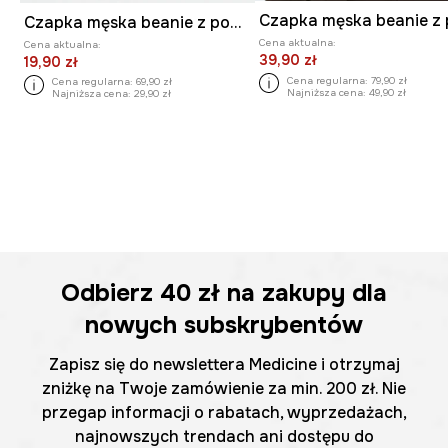
Czapka męska beanie z pomponem kolor multicolor
Cena aktualna:
Cena aktualna:
39,90 zł
19,90 zł
Cena regularna:
79,90 zł
Cena regularna:
69,90 zł
Najniższa cena:
49,90 zł
Najniższa cena:
29,90 zł
Odbierz
40 zł
na zakupy dla
nowych subskrybentów
Zapisz się do newslettera Medicine i otrzymaj
zniżkę na Twoje zamówienie za min. 200 zł. Nie
przegap informacji o rabatach, wyprzedażach,
najnowszych trendach ani dostępu do