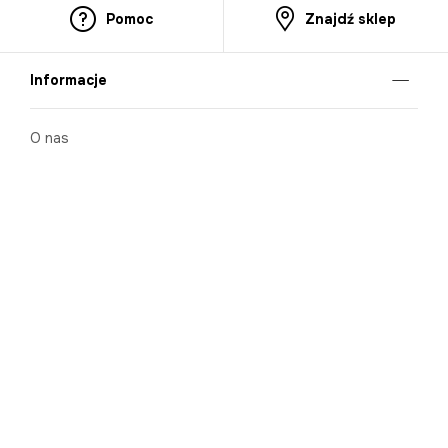
Pomoc
Znajdź sklep
Informacje
O nas
Nasze salony
Aplikacja mobilna
Zasady prezentowania towarów
Projekt Murale
Blog
Cooperation
Zgłaszanie naruszeń (whistleblowing)
Kontakt