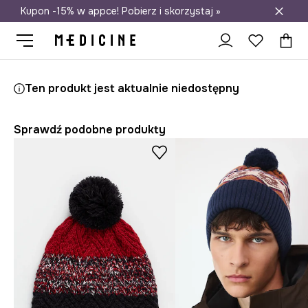
Kupon -15% w appce! Pobierz i skorzystaj »
Darmowa dostawa do salonów
Medicine
On
Akcesoria
Czapki i kapelusze
Czapki zimowe
Ten produkt jest aktualnie niedostępny
Sprawdź podobne produkty